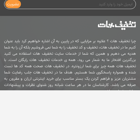
عضویت
چرا تخفیف هات ؟ علاوه بر مزایایی که در پایین به آن اشاره خواهیم کرد باید عنوان
کنیم ما در تخفیف هات، تخفیف و کد تخفیف را به شما نمی فروشیم بلکه آن را به شما
هدیه می دهیم و همین که شما از خدمات سایت تخفیف هات استفاده می کنید
بزرگترین افتخار ما به شمار می رود. همه ی خدمات تخفیف هات رایگان است. با
تخفیف هات همه چیز برای شما ارزونتره. در تخفیف هات صحت همه کد ها تست
شده و همواره پاسخگوی شما هستیم. هدف ما در تخفیف هات جلب رضایت شما
مشتریان عزیز و فراهم کردن یک بستر مناسب برای خرید اینترنتی ارزان و مقرون به
صرفه می باشد. کارشناسان ما در هر ساعت شبانه روز شنوای نظرات و پیشنهادات
سازنده شما می باشند.
خدمات مشتریان
تماس با ما
کد تخفیف
کد تخفیف
کد تخفیف
کد تخفیف
اسنپ
کارنامه
اسنپ فود
تپسی
درباره ما
فروش :
تماس با ما
017-321-51-106
سوالات متداول شرکای تجاری
0996-351-52-75
تبلیغات در تخفیف هات
پشتیبانی :
کد تخفیف
کد تخفیف دکتر
کد تخفیف
کد تخفیف