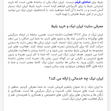
بلیط برای
تماشای فیلم
نیست. ایران تیک یکی از سامانه هایی است که خرید
اینترنتی بلیط را برای کاربرانش فراهم کرده است. خرید بلیط ایران تیک بسیار
آسان است و در ادامه با آن آشنا خواهید شد. با کدتخفیف ایران تیک می توانید
ارزان تر از قبل بلیط هایتان را تهیه کنید.
معرفی سایت ایران تیک و خرید بلیط
ایران تیک از سال 1387 فعالیت داشته است. همین سابقه در ایجاد سرگرمی
های نوآورانه و داشتن نماد ها و مجوز های لازم، به شما این امکان را می دهد
که با خیال راحت به ایران تیک اعتماد کنید. ایران تیکی ها سعی دارند به سمتی
حرکت کنند که برای کاربرانشان تجربه های جدید ایجاد کنند. فعالیت های این
مجموعه به فروش بلیط محدود نمی شود و در ادامه بیشتر با فعالیت هایشان
آشنا می شویم. هدف ایران تیک این است که شما با کم ترین هزینه و بدون
هیچ استرس و نگرانی ای در کوتاه ترین زمان یک تجربه لذت بخش داشته
باشید. نگران ورود به سالن ها نباشید. ایران تیک کاملا معتبر است و شما با
ارائه فایل pdf بلیطتان میتوانید وارد سالن شوید.
ایران تیک چه خدماتی را ارائه می کند؟
ما ایران تیک را به عنوان پلتفرم فروش بلیت به شما معرفی کردیم. منظور از
بلیت، بلیت های سینما، تئاتر، کنسرت و دیگر سرگرمی ها است. همکاری با
ارگان ها و سازمان های برای اکران های خصوصی و همکاری با هنرمندان هم از
دیگر فعالیت های ایران تیک است.