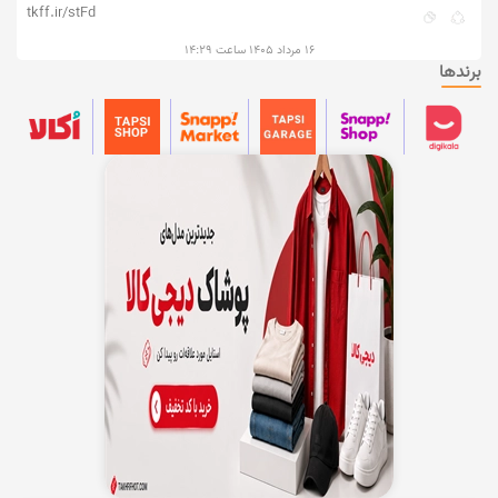
tkff.ir/stFd
۱۶ مرداد ۱۴۰۵ ساعت ۱۴:۲۹
برندها