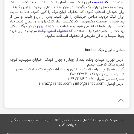
استفاده از
کد تخفیف
ایران تیک بسیار آسان است. ابتدا باید به تخفیف هات
بروید و به دنبال ایران تیک بگردید. درمیان تخفیف های موجود، بهترین گزینه را
برای خودتان انتخاب کنید. کد تخفیف ایران تیک را کپی کنید. حالا به سایت
ایران تیک بروید. مراحل خریدتان را طی کنید. پس از رزرو بلیت و قبل از
پرداخت، در قسمت مخصوص، کد تخفیف ایران تیک را وارد و اعمال کنید. حالا
تخفیف برای شما لحاظ می شود و میتوانید با هزینه ارزان تر در درگاه امکان
پرداخت را انجام دهید.با استفاده از
کد تخفیف اسنپ تیکت
میتوانید برای خرید
بلیط سینما و اماکن تفریحی از تخفیف استفاده نمایید.
تماس با ایران تیک- irantic
آدرس تهران: میدان ونک، بعد از چهارراه جهان کودک، خیابان شهیدی، کوچه
کمان، پلاک ۶، طبقه پنجم
آدرس شیراز: چهارراه ملاصدرا، ابتدای رحمت آباد، کوچه 26، ساختمان سحر
شماره تماس تهران: 021- 28422763
شماره تماس شیراز: 071- 36473843
آدرس ایمیل: info@irantic.com و shiraz@irantic.com
با عضویت در خبرنامه کدهای تخفیف دیجی کالا، علی بابا، اسنپ و ... را رایگان
دریافت کنید