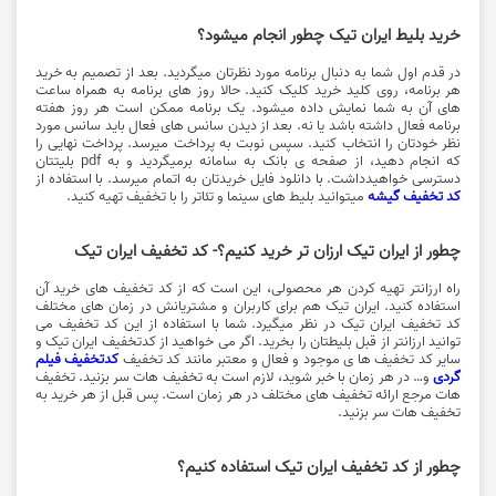
خرید بلیط ایران تیک چطور انجام میشود؟
در قدم اول شما به دنبال برنامه مورد نظرتان میگردید. بعد از تصمیم به خرید
هر برنامه، روی کلید خرید کلیک کنید. حالا روز های برنامه به همراه ساعت
های آن به شما نمایش داده میشود. یک برنامه ممکن است هر روز هفته
برنامه فعال داشته باشد یا نه. بعد از دیدن سانس های فعال باید سانس مورد
نظر خودتان را انتخاب کنید. سپس نوبت به پرداخت میرسد. پرداخت نهایی را
که انجام دهید، از صفحه ی بانک به سامانه برمیگردید و به pdf بلیتتان
دسترسی خواهیدداشت. با دانلود فایل خریدتان به اتمام میرسد. با استفاده از
کد تخفیف گیشه
میتوانید بلیط های سینما و تئاتر را با تخفیف تهیه کنید.
چطور از ایران تیک ارزان تر خرید کنیم؟- كد تخفيف ایران تیک
راه ارزانتر تهیه کردن هر محصولی، این است که از کد تخفیف های خرید آن
استفاده کنید. ایران تیک هم برای کاربران و مشتریانش در زمان های مختلف
کد تخفیف ایران تیک در نظر میگیرد. شما با استفاده از این کد تخفیف می
توانید ارزانتر از قبل بلیطتان را بخرید. اگر می خواهید از کدتخفیف ایران تیک و
سایر کد تخفیف ها ی موجود و فعال و معتبر مانند کد تخفیف
کدتخفیف فیلم
گردی
و… در هر زمان با خبر شوید، لازم است به تخفیف هات سر بزنید. تخفیف
هات مرجع ارائه تخفیف های مختلف در هر زمان است. پس قبل از هر خرید به
تخفیف هات سر بزنید.
چطور از كد تخفيف ایران تیک استفاده کنیم؟