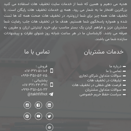
هدیه می دهیم و همین که شما از خدمات سایت تخفیف هات استفاده می کنید
بزرگترین افتخار ما به شمار می رود. همه ی خدمات تخفیف هات رایگان است. با
تخفیف هات همه چیز برای شما ارزونتره. در تخفیف هات صحت همه کد ها تست
شده و همواره پاسخگوی شما هستیم. هدف ما در تخفیف هات جلب رضایت شما
مشتریان عزیز و فراهم کردن یک بستر مناسب برای خرید اینترنتی ارزان و مقرون به
صرفه می باشد. کارشناسان ما در هر ساعت شبانه روز شنوای نظرات و پیشنهادات
سازنده شما می باشند.
خدمات مشتریان
تماس با ما
درباره ما
فروش :
تماس با ما
017-321-51-106
سوالات متداول شرکای تجاری
0996-351-52-75
تبلیغات در تخفیف هات
پشتیبانی :
فرصت های شغلی در تخفیف هات
017-321-24-371
سوالات متداول مشتریان
0996-351-58-22
سیاست حفظ حریم خصوصی
@takhfifhot