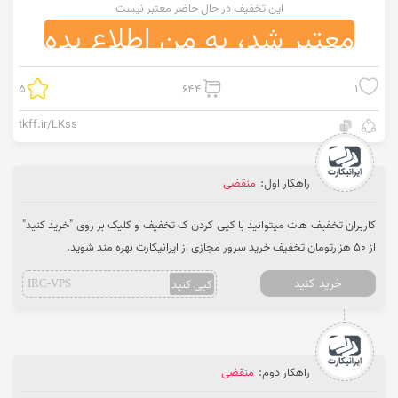
این تخفیف در حال حاضر معتبر نیست
معتبر شد، به من اطلاع بده
5
644
1
tkff.ir/LKss
راهکار اول:
منقضی
کاربران تخفیف هات میتوانید با کپی کردن ک تخفیف و کلیک بر روی "خرید کنید"
از 50 هزارتومان تخفیف خرید سرور مجازی از ایرانیکارت بهره مند شوید.
خرید کنید
کپی کنید
IRC-VPS
راهکار دوم:
منقضی