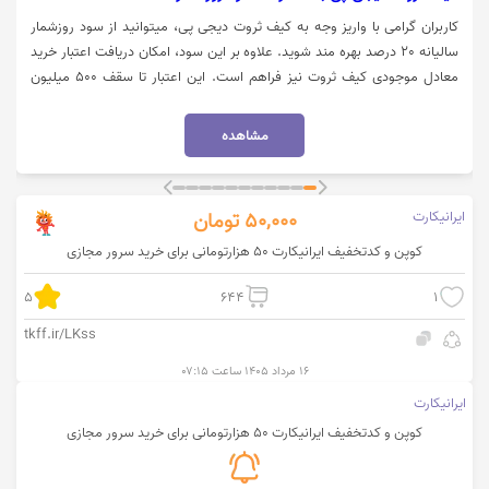
کاربران گرامی با واریز وجه به کیف ثروت دیجی پی، میتوانید از سود روزشمار
سالیانه 20 درصد بهره مند شوید. علاوه بر این سود، امکان دریافت اعتبار خرید
معادل موجودی کیف ثروت نیز فراهم است. این اعتبار تا سقف 500 میلیون
تومان و در قالب بازپرداخت در 4 قسط قابل استفاده است. توجه داشته باشید
که برای دریافت اعتبار، حداقل موجودی 3 میلیون تومان در کیف ثروت الزامی
مشاهده
است و مبلغ مسدود شده تا زمان پرداخت کامل اقساط آزاد نخواهد شد. جهت
اطلاعات بیشتر و ثبت‌نام روی گزینه "خرید کنید" کلیک نمایید.
ایرانیکارت
50,000
تومان
کوپن و کدتخفیف ایرانیکارت 50 هزارتومانی برای خرید سرور مجازی
5
644
1
tkff.ir/LKss
۱۶ مرداد ۱۴۰۵ ساعت ۰۷:۱۵
ایرانیکارت
کوپن و کدتخفیف ایرانیکارت 50 هزارتومانی برای خرید سرور مجازی