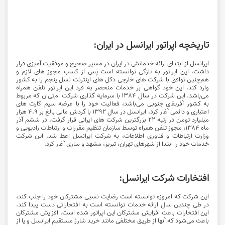
تاریخچه اپراتور ایرانسل در ایران:
ایرانسل از ابتدای ارائه خدماتش در ایران در مسیر صحیح و موفقیت آمیزی قرار
داشت. این اپراتور به تازگی توانسته است پس از کسب مجوز های لازم و
هم‌چنین توافق با شرکت های خارجی دکل های اینترنت نسل پنجم را به کشور
وارد کند. این خود گواهی بر خدمات منحصر به فرد این اپراتور تلفن همراه
می‌باشد. این شرکت در سال 1384 با سرمایه گذاری شرکت ام‌تی‌ان که مربوط
به کشور آفریقای جنوبی می‌باشد، فعالیت خود را با عرضه سیم کارت های
اعتباری و دائمی آغار کرد. ایرانسل در سال 1392 با گردش مالی بالغ بر 4.9 هزار
میلیارد تومن در رتبه 22 بزرگترین شرکت های ایرانی قرار گرفت. در ششم آذر
ماه ۱۳۸۴، مجوز تلفن همراه توسط سازمان تنظیم مقررات و ارتباطات رادیویی و
وزارت ارتباطات و فناوری اطلاعات، به شرکت ایرانسل اعطا شد. این شرکت
خدمات خود را ابتدا از شهرهای تهران، تبریز، مشهد و ساری آغاز کرد.
افتخارات شرکت ایرانسل:
این شرکت که امروزه توانسته است رضایت نسبی مشترکان خود را جلب کند،
در طی چندین سال ارائه خدمات توانسته است به افتخاراتی دست پیدا کند.
این افتخارات باعث افزایش مشترکان این اپراتور شده است. افزایش مشترکان
باعث می‌شود که آنها از طریق مختلفی مانند خرید شارژ مستقیم ایرانسل و یا از