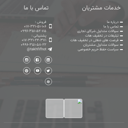
خدمات مشتریان
تماس با ما
درباره ما
فروش :
تماس با ما
017-321-51-106
سوالات متداول شرکای تجاری
0996-351-52-75
تبلیغات در تخفیف هات
پشتیبانی :
فرصت های شغلی در تخفیف هات
017-321-24-371
سوالات متداول مشتریان
0996-351-58-22
سیاست حفظ حریم خصوصی
@takhfifhot