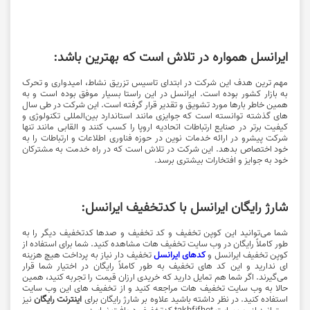
ایرانسل همواره در تلاش است که بهترین باشد:
مهم ترین هدف این شرکت در ابتدای تاسیس تزریق نشاط، امیدواری و تحرک
به بازار کشور بوده است. ایرانسل در این راستا بسیار موفق بوده است و به
همین خاطر بارها مورد تشویق و تقدیر قرار گرفته است. این شرکت در طی سال
های گذشته توانسته است که جوایزی مانند استاندارد بین‌المللی تکنولوژی و
کیفیت برتر در صنایع ارتباطات اتحادیه اروپا را کسب کنند و القابی مانند تنها
شرکت پیشرو در ارائه خدمات نوین در حوزه فناوری اطلاعات و ارتباطات را به
خود اختصاص بدهد. این شرکت در تلاش است که در راه خدمت به مشترکان
خود به جوایز و افتخارات بیشتری برسد.
شارژ رایگان ایرانسل با کدتخفیف ایرانسل:
شما می‌توانید این کوپن تخفیف و کد تخفیف و صدها کدتخفیف دیگر را به
طور کاملاً رایگان در وب سایت تخفیف هات مشاهده کنید. شما برای استفاده از
کوپن تخفیف ایرانسل و
کدهای ایرانسل
تخفیف دار نیاز به پرداخت هیچ هزینه
ای ندارید و این کد های تخفیف به طور کاملاً رایگان در اختیار شما قرار
می‌گیرند. اگر شما هم تمایل دارید که خریدی ارزان قیمت را تجربه کنید، همین
حالا به وب سایت تخفیف هات مراجعه کنید و از تخفیف های این وب سایت
استفاده کنید. در نظر داشته باشید علاوه بر شارژ رایگان برای
اینترنت رایگان
نیز
میتوانید از وب سایت takhfifhot کدتخفیف دریافت نمایید.