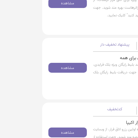
مشاهده
ع ژانرهاست بهره مند شوید. جهت
د کنید" کلیک نمایید.
پیشنهاد تخفیف دار
می با مراجعه به وبسایت اکیپا میتوانید از 100 درصد بلیط رایگان ویژه بلک فرایدی،
مشاهده
. جهت دریافت بلیط رایگان بلک
کدتخفیف
 هزارتومان تخفیف ویژه اولین رزرو اتاق فرار، از وبسایت
مشاهده
ت بهره مند شوید. جهت استفاده از