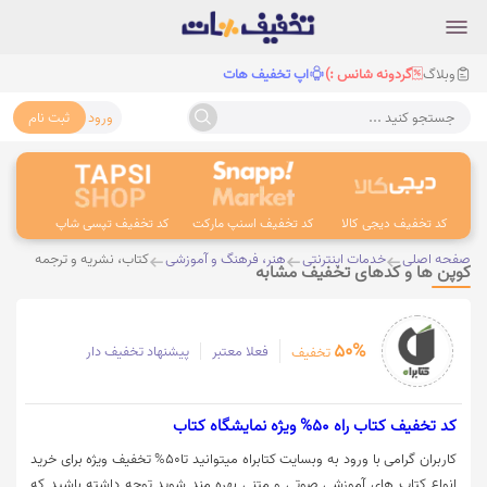
وبلاگ
گردونه شانس :)
اپ تخفیف هات
ورود
ثبت نام
جستجو کنید ...
کد تخفیف دیجی کالا
کد تخفیف اسنپ مارکت
کد تخفیف تپسی شاپ
کد 
صفحه اصلی
خدمات اینترنتی
هنر، فرهنگ و آموزشی
کتاب، نشریه و ترجمه
کوپن ها و کدهای تخفیف مشابه
50%
فعلا معتبر
پیشنهاد تخفیف دار
تخفیف
کد تخفیف کتاب راه 50% ویژه نمایشگاه کتاب
کاربران گرامی با ورود به وبسایت کتابراه میتوانید تا50% تخفیف ویژه برای خرید
انواع کتاب های آموزشی صوتی و متنی بهره مند شوید توجه داشته باشید که