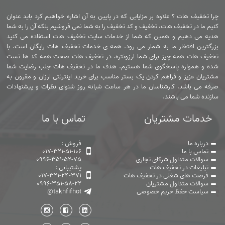
چرا تخفیف هات ؟ علاوه بر مزایایی که در پایین به آن اشاره خواهیم کرد باید عنوان
کنیم ما در تخفیف هات، تخفیف و کد تخفیف را به شما نمی فروشیم بلکه آن را به شما
هدیه می دهیم و همین که شما از خدمات سایت تخفیف هات استفاده می کنید
بزرگترین افتخار ما به شمار می رود. همه ی خدمات تخفیف هات رایگان است. با
تخفیف هات همه چیز برای شما ارزونتره. در تخفیف هات صحت همه کد ها تست
شده و همواره پاسخگوی شما هستیم. هدف ما در تخفیف هات جلب رضایت شما
مشتریان عزیز و فراهم کردن یک بستر مناسب برای خرید اینترنتی ارزان و مقرون به
صرفه می باشد. کارشناسان ما در هر ساعت شبانه روز شنوای نظرات و پیشنهادات
سازنده شما می باشند.
خدمات مشتریان
تماس با ما
درباره ما
فروش :
تماس با ما
017-321-51-106
سوالات متداول شرکای تجاری
0996-351-52-75
تبلیغات در تخفیف هات
پشتیبانی :
فرصت های شغلی در تخفیف هات
017-321-24-371
سوالات متداول مشتریان
0996-351-58-22
سیاست حفظ حریم خصوصی
@takhfifhot