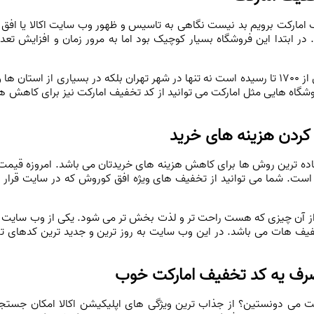
یف امارکت برویم بد نیست نگاهی به تاسیس و ظهور وب سایت اکالا یا اف
د. در ابتدا این فروشگاه بسیار کوچیک بود اما به مرور زمان و افزایش تع
فروشگاه های افق کوروش که هم اکنون به بیش از 1700 تا رسیده است نه تنها در شهر تهران بلکه د
شگاه هایی مثل امارکت می توانید از کد تخفیف امارکت نیز برای کاهش هزین
 کردن هزینه های خرید
 ساده ترین روش ها برای کاهش هزینه های خریدتان می باشد. امروزه قیمت بس
oma به کمک شما آمده است. شما می توانید از تخفیف های ویژه افق کوروش که در سای
لا از آن چیزی که هست راحت تر و لذت بخش تر می شود. یکی از وب سایت 
خفیف هات می باشد. در این وب سایت به روز ترین و جدید ترین کدهای تخ
 مصرف یه كد تخفيف اماركت خوب
 می دونستین؟ از جذاب ترین ویژگی های اپلیکیشن اکالا امکان جستج