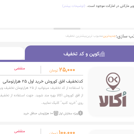
ر مارکتی در امارکت موجود است.
(توضیحات بیشتر)
تب سازی:
جدیدترین
محبوب ترین
بیشترین تخفیف
کوپن و کد تخفیف
کوپن و کد تخفیف
25,000
منقضی
تومان
کدتخفیف افق کوروش خرید اول 25 هزارتومانی
از افق کوروش اکالا بهره مند شوید. جهت استفاده از تخفیف
روی "خرید کنید" کلیک نمایید.
ویژه سفارش اول
100 هزارتومان حداقل خرید
100,000
منقضی
تومان