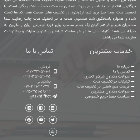
بزرگترین افتخار ما به شمار می رود. همه ی خدمات تخفیف هات رایگان است. با
تخفیف هات همه چیز برای شما ارزونتره. در تخفیف هات صحت همه کد ها تست
شده و همواره پاسخگوی شما هستیم. هدف ما در تخفیف هات جلب رضایت شما
مشتریان عزیز و فراهم کردن یک بستر مناسب برای خرید اینترنتی ارزان و مقرون به
صرفه می باشد. کارشناسان ما در هر ساعت شبانه روز شنوای نظرات و پیشنهادات
سازنده شما می باشند.
خدمات مشتریان
تماس با ما
درباره ما
فروش :
تماس با ما
017-321-51-106
سوالات متداول شرکای تجاری
0996-351-52-75
تبلیغات در تخفیف هات
پشتیبانی :
فرصت های شغلی در تخفیف هات
017-321-24-371
سوالات متداول مشتریان
0996-351-58-22
سیاست حفظ حریم خصوصی
@takhfifhot