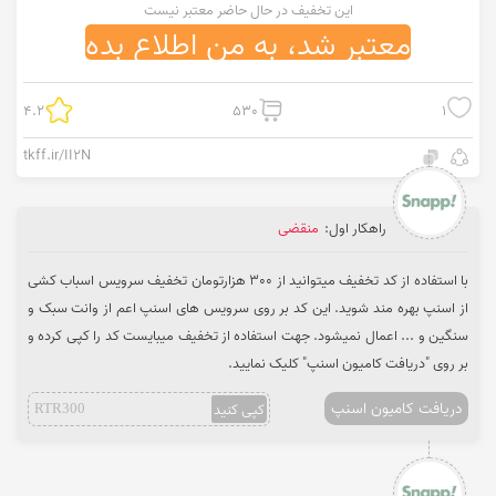
این تخفیف در حال حاضر معتبر نیست
معتبر شد، به من اطلاع بده
4.2
530
1
tkff.ir/II2N
راهکار اول:
منقضی
با استفاده از کد تخفیف میتوانید از 300 هزارتومان تخفیف سرویس اسباب کشی
از اسنپ بهره مند شوید. این کد بر روی سرویس های اسنپ اعم از وانت سبک و
سنگین و ... اعمال نمیشود. جهت استفاده از تخفیف میبایست کد را کپی کرده و
بر روی "دریافت کامیون اسنپ" کلیک نمایید.
دریافت کامیون اسنپ
کپی کنید
RTR300