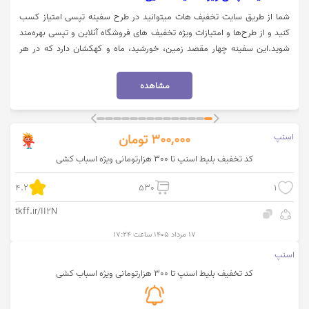
شما از طریق سایت تخفیف هات میتوانید در طرح سفینه تپسی امتیاز کسب
کنید و از طرح‌ها و امتیازات ویژه تخفیف های فروشگاه‌ آنلاین و تپسی بهره‌مند
شوید.این سفینه چهار مقصد زمین، خورشید، ماه و کهکشان دارد که در هر
سطحی که باشید میتوانید به ازای هر 1000 تومان، امتیاز کسب کنید و از
فروشگاه تپسی‌ خرید کنید. با ورود به اپلیکیشن تپسی در بخش پروفایل و
مشاهده
انتخاب گزینه باشگاه مشتریان میتوانید امتیازات تان را مشاهده کنید. برای ورود
به سایت تپسی روی گزینه "خرید کنید" کلیک نمایید.
اسنپ
300,000
تومان
کد تخفیف بلیط اسنپ تا 300 هزارتومانی ویژه اسباب کشی
4.2
530
1
tkff.ir/II2N
۱۷ مرداد ۱۴۰۵ ساعت ۱۷:۲۴
اسنپ
کد تخفیف بلیط اسنپ تا 300 هزارتومانی ویژه اسباب کشی