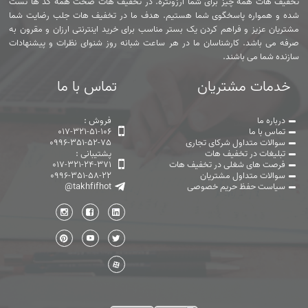
تخفیف هات همه چیز برای شما ارزونتره. در تخفیف هات صحت همه کد ها تست
شده و همواره پاسخگوی شما هستیم. هدف ما در تخفیف هات جلب رضایت شما
مشتریان عزیز و فراهم کردن یک بستر مناسب برای خرید اینترنتی ارزان و مقرون به
صرفه می باشد. کارشناسان ما در هر ساعت شبانه روز شنوای نظرات و پیشنهادات
سازنده شما می باشند.
خدمات مشتریان
تماس با ما
درباره ما
فروش :
تماس با ما
017-321-51-106
سوالات متداول شرکای تجاری
0996-351-52-75
تبلیغات در تخفیف هات
پشتیبانی :
فرصت های شغلی در تخفیف هات
017-321-24-371
سوالات متداول مشتریان
0996-351-58-22
سیاست حفظ حریم خصوصی
@takhfifhot