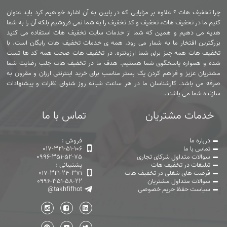
چرا تخفیف هات ؟ علاوه بر مزایایی که در پایین به آن اشاره خواهیم کرد باید عنوان
کنیم ما در تخفیف هات، تخفیف و کد تخفیف را به شما نمی فروشیم بلکه آن را به شما
هدیه می دهیم و همین که شما از خدمات سایت تخفیف هات استفاده می کنید
بزرگترین افتخار ما به شمار می رود. همه ی خدمات تخفیف هات رایگان است. با
تخفیف هات همه چیز برای شما ارزونتره. در تخفیف هات صحت همه کد ها تست
شده و همواره پاسخگوی شما هستیم. هدف ما در تخفیف هات جلب رضایت شما
مشتریان عزیز و فراهم کردن یک بستر مناسب برای خرید اینترنتی ارزان و مقرون به
صرفه می باشد. کارشناسان ما در هر ساعت شبانه روز شنوای نظرات و پیشنهادات
سازنده شما می باشند.
خدمات مشتریان
تماس با ما
درباره ما
فروش :
تماس با ما
017-321-51-106
سوالات متداول شرکای تجاری
0996-351-52-75
تبلیغات در تخفیف هات
پشتیبانی :
فرصت های شغلی در تخفیف هات
017-321-24-371
سوالات متداول مشتریان
0996-351-58-22
سیاست حفظ حریم خصوصی
@takhfifhot