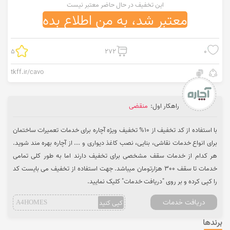
این تخفیف در حال حاضر معتبر نیست
معتبر شد، به من اطلاع بده
5
272
0
tkff.ir/cavo
راهکار اول:
منقضی
با استفاده از کد تخفیف از 10% تخفیف ویژه آچاره برای خدمات تعمیرات ساختمان
برای انواع خدمات نقاشی، بنایی، نصب کاغذ دیواری و ... از آچاره بهره مند شوید.
هر کدام از خدمات سقف مشخصی برای تخفیف دارند اما به طور کلی تمامی
خدمات تا سقف 300 هزارتومان میباشد. جهت استفاده از تخفیف می بایست کد
را کپی کرده و بر روی "دریافت خدمات" کلیک نمایید.
دریافت خدمات
کپی کنید
A4HOMES
برندها