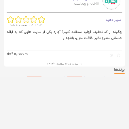
خانه و بهداشت
امتیاز دهید
(امتیاز
5
از مجموع
8
رای)
چگونه از کد تخفیف آچاره استفاده کنیم؟ آچاره یکی از سایت هایی که به ارائه
خدماتی متنوع نظیر نظافت منزل، باغچه و
tkff.ir/SR7m
۱۶ مرداد ۱۴۰۵ ساعت ۱۳:۳۹
برندها
کد تخفیف
کد تخفیف
کد تخفیف
کد تخفیف
اسنپ
کارنامه
اسنپ فود
تپسی
کد تخفیف
کد تخفیف دکتر
کد تخفیف
کد تخفیف
تکنولایف
کرمانی
تپسی فود
کرفس