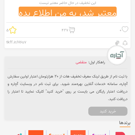
این تخفیف در حال حاضر معتبر نیست
معتبر شد، به من اطلاع بده
5
427
0
tkff.ir/H6u7
راهکار اول:
منقضی
با ثبت نام از طریق لینک معرف تخفیف هات از 20 هزارتومان اعتبار اولین سفارش
آچاره، سامانه خدمات آنلاین بهره‌مند شوید. برای ثبت نام در وبسایت آچاره و
دریافت اعتبار رایگان می بایست بر روی "خرید کنید" کلیک نمایید تا اعتبار را
دریافت کنید.
خرید کنید
برندها