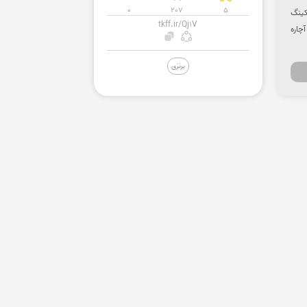
0
207
5
انکینگ
tkff.ir/Qj1V
چاره
برنزی