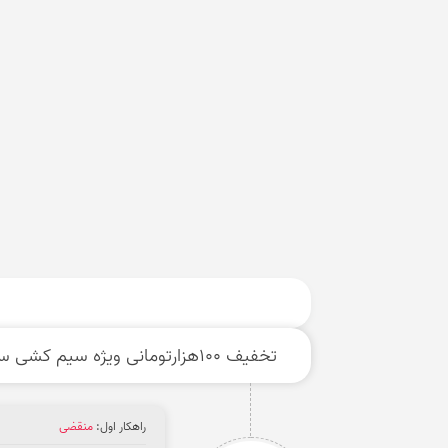
تخفیف 100هزارتومانی ویژه سیم کشی ساختمان و برقکاری آچاره
راهکار اول:
منقضی