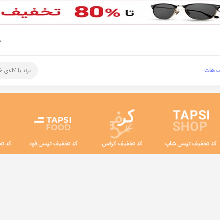
م
ف هات
برند یا کالای 
کد تخفیف تپسی شاپ
کد تخفیف کرفس
کد تخفیف تپسی فود
کد تخ