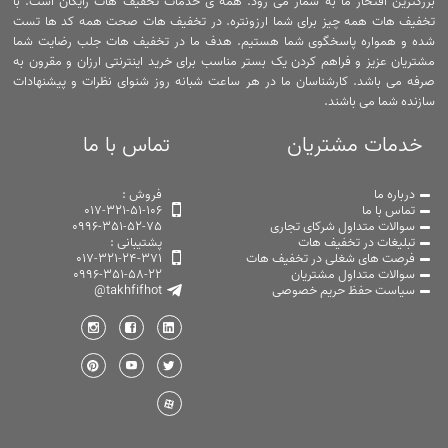
بزرگترین افتخار ما به شمار می رود. همه ی خدمات تخفیف هات رایگان است. با
تخفیف هات همه چیز برای شما ارزونتره. در تخفیف هات صحت همه کد ها تست
شده و همواره پاسخگوی شما هستیم. هدف ما در تخفیف هات جلب رضایت شما
مشتریان عزیز و فراهم کردن یک بستر مناسب برای خرید اینترنتی ارزان و مقرون به
صرفه می باشد. کارشناسان ما در هر ساعت شبانه روز شنوای نظرات و پیشنهادات
سازنده شما می باشند.
خدمات مشتریان
تماس با ما
درباره ما
فروش :
تماس با ما
017-321-51-106
سوالات متداول شرکای تجاری
0996-351-52-75
تبلیغات در تخفیف هات
پشتیبانی :
فرصت های شغلی در تخفیف هات
017-321-24-371
سوالات متداول مشتریان
0996-351-58-22
سیاست حفظ حریم خصوصی
@takhfifhot