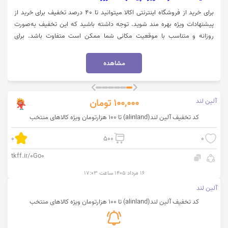
برای خرید از فروشگاه اینترنتی اکالا میتوانید تا 40 درصد تخفیف برای خرید از
پیشنهادات ویژه بهره مند شوید. توجه داشته باشید که این تخفیف به‌صورت
روزانه و متناسب با موقعیت مکانی شما ممکن است متفاوت باشد. برای
استفاده از تخفیف میبایست روی گزینه "خرید کنید" کلیک نمایید.
مشاهده
آلین لند
100,000
تومان
کد تخفیف آلین لند(alinland) تا 100 هزارتومان ویژه کالاهای منتخب
0
500
0
tkff.ir/0Go0
۱۶ مرداد ۱۴۰۵ ساعت ۱۷:۰۳
آلین لند
کد تخفیف آلین لند(alinland) تا 100 هزارتومان ویژه کالاهای منتخب