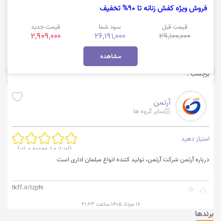
فروش ویژه کفش زنانه تا 90% تخفیف
قیمت قبل
سود شما
قیمت جدید
2,909,000
26,191,000
29,100,000
مشاهده
برچسب :
آرتمن
سایر گروه ها
امتیاز دهید
(امتیاز
0
از مجموع
0
رای)
درباره آرتمن شرکت آرتمن، تولید کننده انواع مبلمان اداری است
tkff.ir/IzpN
۱۶ مرداد ۱۴۰۵ ساعت ۲۱:۲۳
برندها