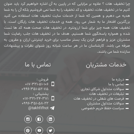
چرا تخفیف هات ؟ علاوه بر مزایایی که در پایین به آن اشاره خواهیم کرد باید عنوان
کنیم ما در تخفیف هات، تخفیف و کد تخفیف را به شما نمی فروشیم بلکه آن را به شما
هدیه می دهیم و همین که شما از خدمات سایت تخفیف هات استفاده می کنید
بزرگترین افتخار ما به شمار می رود. همه ی خدمات تخفیف هات رایگان است. با
تخفیف هات همه چیز برای شما ارزونتره. در تخفیف هات صحت همه کد ها تست
شده و همواره پاسخگوی شما هستیم. هدف ما در تخفیف هات جلب رضایت شما
مشتریان عزیز و فراهم کردن یک بستر مناسب برای خرید اینترنتی ارزان و مقرون به
صرفه می باشد. کارشناسان ما در هر ساعت شبانه روز شنوای نظرات و پیشنهادات
سازنده شما می باشند.
خدمات مشتریان
تماس با ما
درباره ما
فروش :
تماس با ما
017-321-51-106
سوالات متداول شرکای تجاری
0996-351-52-75
تبلیغات در تخفیف هات
پشتیبانی :
فرصت های شغلی در تخفیف هات
017-321-24-371
سوالات متداول مشتریان
0996-351-58-22
سیاست حفظ حریم خصوصی
@takhfifhot