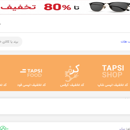
م
ف هات
برند یا کالای 
کد تخفیف تپسی شاپ
کد تخفیف کرفس
کد تخفیف تپسی فود
کد تخ
 اداری
ند:
سایر
10