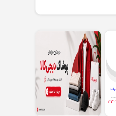
جدید
322