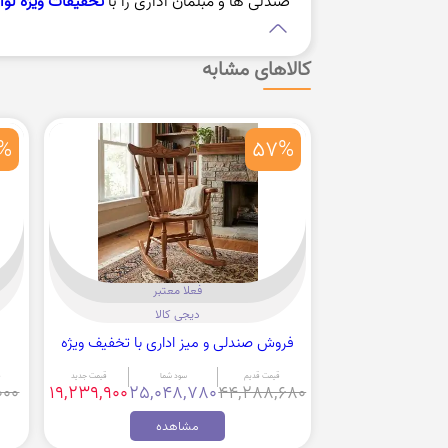
صندلی ها و مبلمان اداری را با
تخفیفات ویژه لوا
کالاهای مشابه
%
57%
فعلا معتبر
دیجی کالا
فروش صندلی و میز اداری با تخفیف ویژه
قیمت قدیم
سود شما
قیمت جدید
ق
000
19,239,900
25,048,780
44,288,680
مشاهده