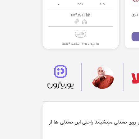
0
257
4.5
داری
tkff.ir/TFbk
طلایی
۱۵ مرداد ۱۴۰۵ ساعت ۱۵:۵۴
ی روی صندلی مینشینند راحتی این صندلی ها از