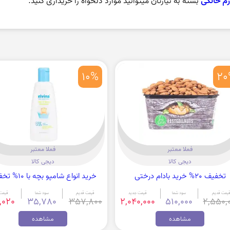
زم خانگی
بسته به نیازتان میتوانید موارد دلخواه را خریداری کنید.
10%
20
فعلا معتبر
فعلا معتبر
دیجی کالا
دیجی کالا
تخفیف 20% خرید بادام درختی
خرید انواع شامپو بچه با 10% تخفیف
یمت قدیم
سود شما
قیمت جدید
قیمت قدیم
سود شما
قیمت 
,020
35,780
357,800
2,040,000
510,000
2,550,
مشاهده
مشاهده