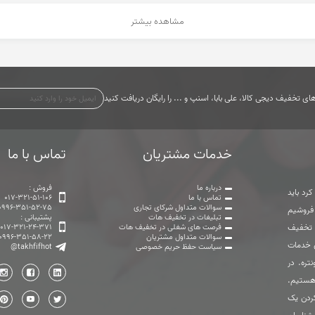
مشاهده بیشتر
ی تخفیف دیجی کالا، علی بابا، اسنپ و ... را رایگان دریافت کنید
خدمات مشتریان
تماس با ما
درباره ما
فروش :
رد باید
تماس با ما
017-321-51-106
سوالات متداول شرکای تجاری
0996-351-52-75
 فروشیم
تبلیغات در تخفیف هات
پشتیبانی :
ت تخفیف
فرصت های شغلی در تخفیف هات
017-321-24-371
سوالات متداول مشتریان
0996-351-58-22
ی خدمات
سیاست حفظ حریم خصوصی
@takhfifhot
تره. در
هستیم.
ردن یک