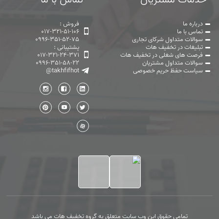
درباره ما
فروش :
تماس با ما
017-321-51-106
سوالات متداول شرکای تجاری
0996-351-52-75
تبلیغات در تخفیف هات
پشتیبانی :
فرصت های شغلی در تخفیف هات
017-321-24-371
سوالات متداول مشتریان
0996-351-58-22
سیاست حفظ حریم خصوصی
@takhfifhot
تمامی حقوق این وب سایت متعلق به گروه تخفیف هات می باشد