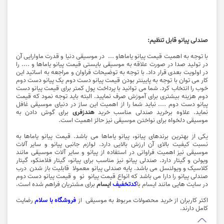
صندلی پیانو قابل تنظیم:
با توجه به اهمیت قیمت پیانو یاماهاو ... در موسیقی دنیا و قدرت ماوارایی آن
در تولید صدا در صورت علاقه به موسیقی بایستی
قیمت پیانو
یاماها و .... را
در اولویت بعدی قرار داد. با توجه به توضیحات فراوان و مراجعه به اساتید این
کار می توان با توجه به پایینتر بودن قیمت پیانو دست دوم یک پیانو دست دوم
خوب را انتخاب کرد. شما می توانید با پرداخت پول کمتر برای قیمت پیانو دست
دوم هزینه بیشتری برای آموزش صرف نمایید. البته باید توجه نمود که قیمت
پیانو دست دوم .... نباید شما را از اهمیت این ساز در دنیای
موسیقی
غافل
نماید. علاوه برخرید صندلی مناسب خرید
هندزفری
برای گوش دادن به
موسیقی دلخواه برای نواختن موسیقی نیز حائز اهمیت است.
یکی از بهترین برندهای پیانو، پیانو یاماها می باشد. قیمت پیانو یاماها به
نسبت کیفیت بالای آن ارزش بالایی دارد. لوازم جانبی پیانو و سایر آلات
موسیقی نیز اهمیت فراوانی در استفاده از پیانو و سایر آلات موسیقی مانند
ویولن و
گیتار
دارد. صندلی پیانو نیز مناسب برای پیانو، گیتار فلامنکو، گیتار
کلاسیک و ویولنسل می باشد. پایه صندلی پیانو معمولا قابلیت باز شدن درب
صندلی پیانو را دارا می باشد که انواع قیمت پیانو نو و قیمت پیانو دست دوم
در سایت هایی مانند ایسام با
کدتخفیف
ایسام
برای مشتریان فراهم شده است.
اکثر کاربران از خرید محصولات مربوط به موسیقی از
فروشگاه با سلام
رضایت
کامل دارند.