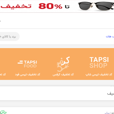
م
ف هات
برند یا کالای 
کد تخفیف تپسی شاپ
کد تخفیف کرفس
کد تخفیف تپسی فود
کد تخ
غذا خوری
ند:
سایر
2