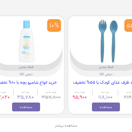
10%
5
فعلا معتبر
فعلا معتبر
دیجی کالا
دیجی کالا
ظرف غذای کودک با 55% تخفیف
خرید انواع شامپو بچه با 10% تخفیف
قدیم
سود شما
قیمت جدید
قیمت قدیم
سود شما
قیمت ج
,020
35,780
357,800
95,900
118,100
214
مشاهده
مشاهده
مشاهده بیشتر