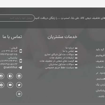
ی تخفیف دیجی کالا، علی بابا، اسنپ و ... را رایگان دریافت کنید
خدمات مشتریان
تماس با ما
درباره ما
فروش :
رد باید
تماس با ما
017-321-51-106
سوالات متداول شرکای تجاری
0996-351-52-75
 فروشیم
تبلیغات در تخفیف هات
پشتیبانی :
ت تخفیف
فرصت های شغلی در تخفیف هات
017-321-24-371
سوالات متداول مشتریان
0996-351-58-22
ی خدمات
سیاست حفظ حریم خصوصی
@takhfifhot
تره. در
هستیم.
ردن یک
رشناسان
باشند.