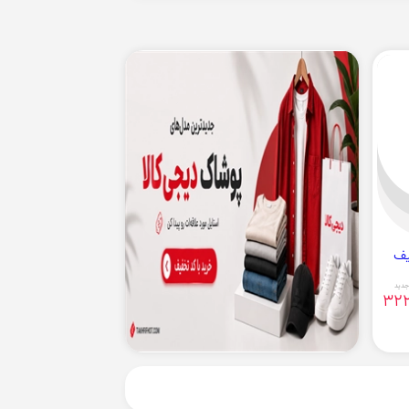
دید
322