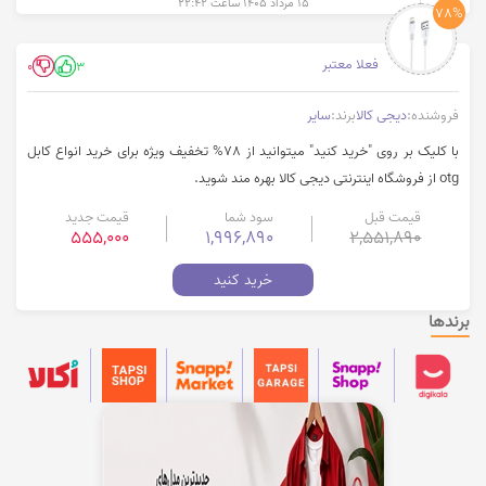
۱۵ مرداد ۱۴۰۵ ساعت ۲۲:۴۲
78%
فعلا معتبر
0
3
فروشنده:
دیجی کالا
برند:
سایر
با کلیک بر روی "خرید کنید" میتوانید از 78% تخفیف ویژه برای خرید انواع کابل
otg از فروشگاه اینترنتی دیجی کالا بهره مند شوید.
قیمت قبل
سود شما
قیمت جدید
555,000
1,996,890
2,551,890
خرید کنید
برندها