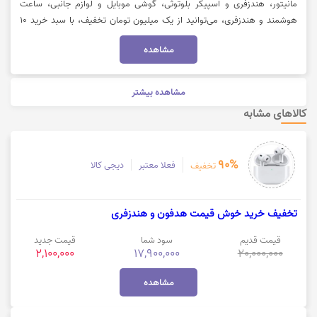
مانیتور، هندزفری و اسپیکر بلوتوثی، گوشی موبایل و لوازم جانبی، ساعت
هوشمند و هندزفری، می‌توانید از یک میلیون تومان تخفیف، با سبد خرید 10
میلیون تومان از فروشگاه تکنولایف بهره‌مند شوید. توجه داشته باشید که این
مشاهده
کد ویژه پرداخت از طریق درگاه اسنپ پی است.جهت مشاهده و خرید با تخفیف،
روی گزینه «خرید کنید» کلیک نمایید.
مشاهده بیشتر
کالاهای مشابه
90%
فعلا معتبر
دیجی کالا
تخفیف
تخفیف خرید خوش قیمت هدفون و هندزفری
قیمت قدیم
سود شما
قیمت جدید
2,100,000
17,900,000
20,000,000
مشاهده