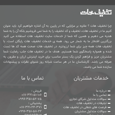
چرا تخفیف هات ؟ علاوه بر مزایایی که در پایین به آن اشاره خواهیم کرد باید عنوان
کنیم ما در تخفیف هات، تخفیف و کد تخفیف را به شما نمی فروشیم بلکه آن را به شما
هدیه می دهیم و همین که شما از خدمات سایت تخفیف هات استفاده می کنید
بزرگترین افتخار ما به شمار می رود. همه ی خدمات تخفیف هات رایگان است. با
تخفیف هات همه چیز برای شما ارزونتره. در تخفیف هات صحت همه کد ها تست
شده و همواره پاسخگوی شما هستیم. هدف ما در تخفیف هات جلب رضایت شما
مشتریان عزیز و فراهم کردن یک بستر مناسب برای خرید اینترنتی ارزان و مقرون به
صرفه می باشد. کارشناسان ما در هر ساعت شبانه روز شنوای نظرات و پیشنهادات
سازنده شما می باشند.
خدمات مشتریان
تماس با ما
درباره ما
فروش :
تماس با ما
017-321-51-106
سوالات متداول شرکای تجاری
0996-351-52-75
تبلیغات در تخفیف هات
پشتیبانی :
فرصت های شغلی در تخفیف هات
017-321-24-371
سوالات متداول مشتریان
0996-351-58-22