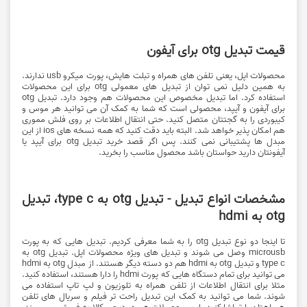
قیمت تبدیل otg برای آیفون
محصولات اپل، یعنی تلفن های همراه و تبلت هایش، پورت میکرو usb ندارند.
به همین دلیل نمی توان از تبدیل های معمولی otg برای این محصولات
استفاده کرد. اما تبدیل مخصوص این محصولات هم وجود دارد. تبدیل otg
برای آیفون و آیپد، محصولی است که شما به کمک آن می توانید هر موس و
کیبوردی را به گجتتان متصل کنید. حتی انتقال اطلاعات بر روی فلش مموری
هم امکان پذیر خواهد شد. البته باید دقت کنید که همه نسخه های ios از این
مبدل ها پشتیبانی نمی کنند. پس اگر قصد خرید تبدیل otg برای آیپد یا
آیفونتان دارید حواستان باشد محصول مناسب را بخرید.
مشخصات انواع تبدیل - تبدیل otg به type c، تبدیل
otg به hdmi
تا اینجا دو نوع تبدیل otg را به شما معرفی کردیم. تبدیل هایی که به پورت
microusb وصل می شوند و تبدیل های ویژه محصولات اپل. تبدیل otg به
type c و تبدیل otg به hdmi هم دو دسته دیگر هستند. از مبدل otg به hdmi
می توانید برای تمام دستگاه هایی که پورت hdmi را دارا هستند، استفاده کنید.
مثلا برای انتقال اطلاعات از تلفن همراه به تلوزیون و لپ تاپ استفاده می
شوند. شما می توانید به کمک این تبدیل راحت تر فیلم و سریال های تلفن
همراهتان را تماشا کنید. این محصولات هم در دیجی کالا به فروش می رسند.