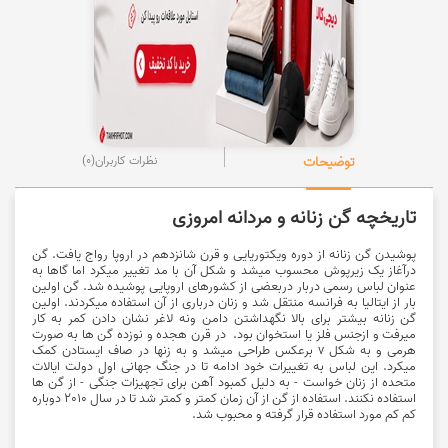
توضیحات
نظرات کاربران
(0)
تاریخچه گن زنانه و مردانه امروزی
پوشیدن گن زنانه از دوره ویکتوریایی و قرن شانزدهم در اروپا رواج یافت. گن
درآغاز یک زیرپوش محسوب میشد و شکل آن با مد تغییر میکرد اما گاها به
عنوان لباس رسمی دربار دربعضی از کشورهای اروپایی پوشیده شد. گن اولین
بار از ایتالیا به فرانسه منتقل شد و زنان درباری از آن استفاده میکردند. اولین
گن زنانه بیشتر برای بالا نگهداشتن دامن ونه لاغر نشان دادن کمر به کار
میرفت و ازجنس فلز یا استخوان بود. در قرن هجده و نوزده گن ها به صورت
هرمی و به شکل v برعکس طراحی میشد و به زنها در صاف ایستادن کمک
میکرد. این لباس به تغییرات خود ادامه تا در جنگ جهانی اول دولت ایالات
متحده از زنان خواست - به دلیل کمبود آهن برای تجهیزات جنگی - از گن ها
استفاده نکنند. استفاده از گن از آن زمان کمتر و کمتر شد تا در سال 2010 دوباره
کم کم مورد استفاده قرار گرفته و محبوب شد.