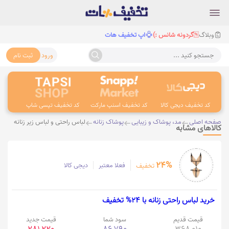
وبلاگ
گردونه شانس :)
اپ تخفیف هات
ورود
ثبت نام
جستجو کنید ...
کد تخفیف دیجی کالا
کد تخفیف اسنپ مارکت
کد تخفیف تپسی شاپ
کد 
صفحه اصلی
مد، پوشاک و زیبایی
پوشاک زنانه
لباس راحتی و لباس زیر زنانه
کالاهای مشابه
24%
فعلا معتبر
دیجی کالا
تخفیف
خرید لباس راحتی زنانه با 24% تخفیف
قیمت قدیم
سود شما
قیمت جدید