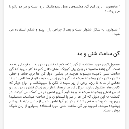
• مخصوص بازو: این گن مخصوص عمل لیپوماتیک بازو است و هر دو بازو را
می پوشاند.
• شلواری: به شکل شلوار است و بعد از جراحی ران، پهلو و شکم استفاده می
شود.
گن ساعت شنی و مد
معمول ترین مورد استفاده از گن زنانه، کوچک نشان دادن بدن و نزدیکی به مد
است. گن زنانه معمولا در زنان برای کوچک نشان دادن کمر به کار میرود که گن
ساعت شنی نامیده میشود؛ هرچند در بعضی ادوار گن ها برای صاف و خطی
نشان دادن بدن پوشیده میشدند. گن های زیبایی، خود، انواع مختلفی دارند؛
بعضی از شانه تا ران، برخی از زیر سینه تا لگن را میپوشانند و انواع دیگر که
کاربردهای متفاوتی دارند. درکل گن ها ازهمان اغاز برای زیباتر نشان دادن بدن و
لباس اصلی پوشیده میشدند و به فرم گیری لباس در تن کمک می کردند. در
گذشته به این دلیل که گن ها از فلز یا استخوان وال ساخته میشدند مستقیما
روی پوست پوشیده نمی شدند و در زیر آنها لباس هایی از جنس پنبه یا ابریشم
پوشیده میشد. امروزه نیز گن ساعت شنی مورد استفاده بسیاری از زنان شیک
پوش است.