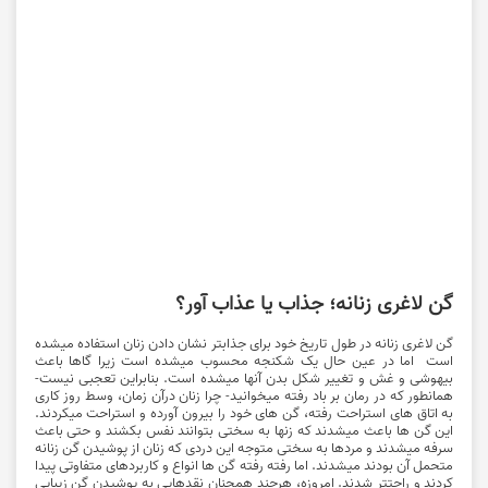
گن لاغری زنانه؛ جذاب یا عذاب آور؟
گن لاغری زنانه در طول تاریخ خود برای جذابتر نشان دادن زنان استفاده میشده
است اما در عین حال یک شکنجه محسوب میشده است زیرا گاها باعث
بیهوشی و غش و تغییر شکل بدن آنها میشده است. بنابراین تعجبی نیست-
همانطور که در رمان بر باد رفته میخوانید- چرا زنان درآن زمان، وسط روز کاری
به اتاق های استراحت رفته، گن های خود را بیرون آورده و استراحت میکردند.
این گن ها باعث میشدند که زنها به سختی بتوانند نفس بکشند و حتی باعث
سرفه میشدند و مردها به سختی متوجه این دردی که زنان از پوشیدن گن زنانه
متحمل آن بودند میشدند. اما رفته رفته گن ها انواع و کاربردهای متفاوتی پیدا
کردند و راحتتر شدند. امروزه، هرچند همچنان نقدهایی به پوشیدن گن زیبایی