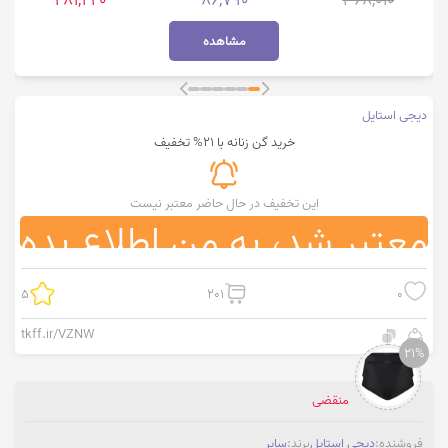
281,220
86,790
368,010
مشاهده
دیجی استایل
خرید گن زنانه با 21% تخفیف
این تخفیف در حال حاضر معتبر نیست
معتبر شد، به من اطلاع بده
5
201
0
tkff.ir/VZNW
21%
منقضی
فروشنده:
دیجی استایل
برند:
سایر