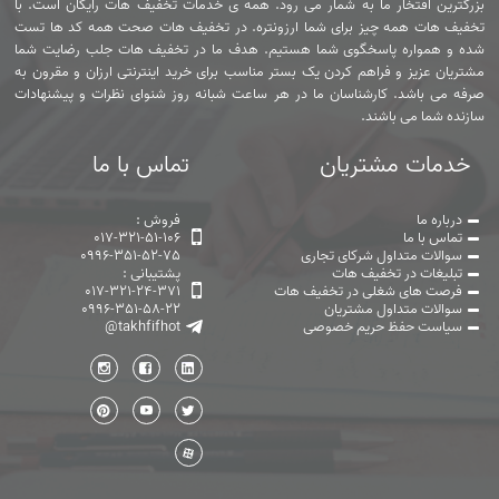
بزرگترین افتخار ما به شمار می رود. همه ی خدمات تخفیف هات رایگان است. با
تخفیف هات همه چیز برای شما ارزونتره. در تخفیف هات صحت همه کد ها تست
شده و همواره پاسخگوی شما هستیم. هدف ما در تخفیف هات جلب رضایت شما
مشتریان عزیز و فراهم کردن یک بستر مناسب برای خرید اینترنتی ارزان و مقرون به
صرفه می باشد. کارشناسان ما در هر ساعت شبانه روز شنوای نظرات و پیشنهادات
سازنده شما می باشند.
خدمات مشتریان
تماس با ما
درباره ما
فروش :
تماس با ما
017-321-51-106
سوالات متداول شرکای تجاری
0996-351-52-75
تبلیغات در تخفیف هات
پشتیبانی :
فرصت های شغلی در تخفیف هات
017-321-24-371
سوالات متداول مشتریان
0996-351-58-22
سیاست حفظ حریم خصوصی
@takhfifhot