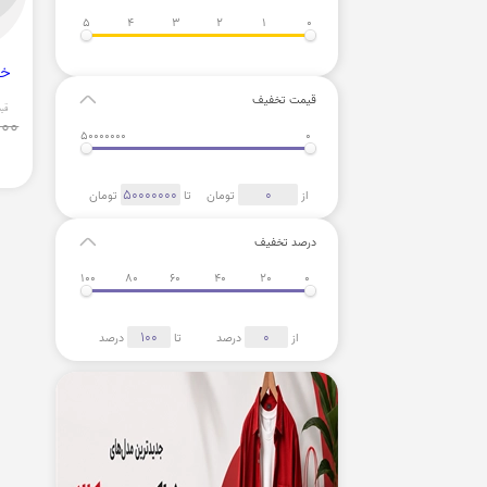
5
4
3
2
1
0
خری
قیمت تخفیف
قی
000
50000000
0
از
تومان
تا
تومان
درصد تخفیف
100
80
60
40
20
0
از
درصد
تا
درصد