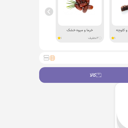
 کلوچه
خرما و میوه خشک
لواشک، آدامس و پاستیل
1
2
تخفیف
1
9
تخفیف
0
کالا
کالا