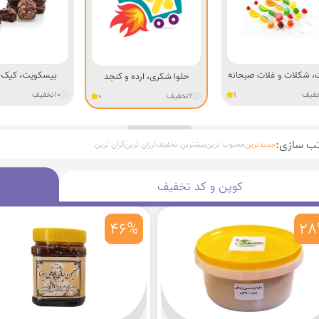
ت، شکلات و غلات صبحانه
بیسکویت، کیک و
حلوا شکری، ارده و کنجد
فیف
1
10
تخفیف
2
تخفیف
0
تب سازی:
جدیدترین
محبوب ترین
بیشترین تخفیف
ارزان ترین
گران ترین
کوپن و کد تخفیف
46%
28