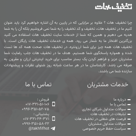
چرا تخفیف هات ؟ علاوه بر مزایایی که در پایین به آن اشاره خواهیم کرد باید عنوان
کنیم ما در تخفیف هات، تخفیف و کد تخفیف را به شما نمی فروشیم بلکه آن را به شما
هدیه می دهیم و همین که شما از خدمات سایت تخفیف هات استفاده می کنید
بزرگترین افتخار ما به شمار می رود. همه ی خدمات تخفیف هات رایگان است. با
تخفیف هات همه چیز برای شما ارزونتره. در تخفیف هات صحت همه کد ها تست
شده و همواره پاسخگوی شما هستیم. هدف ما در تخفیف هات جلب رضایت شما
مشتریان عزیز و فراهم کردن یک بستر مناسب برای خرید اینترنتی ارزان و مقرون به
صرفه می باشد. کارشناسان ما در هر ساعت شبانه روز شنوای نظرات و پیشنهادات
سازنده شما می باشند.
خدمات مشتریان
تماس با ما
درباره ما
فروش :
تماس با ما
017-321-51-106
سوالات متداول شرکای تجاری
0996-351-52-75
تبلیغات در تخفیف هات
پشتیبانی :
فرصت های شغلی در تخفیف هات
017-321-24-371
سوالات متداول مشتریان
0996-351-58-22
سیاست حفظ حریم خصوصی
@takhfifhot