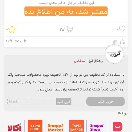
این تخفیف در حال حاضر معتبر نیست
معتبر شد، به من اطلاع بده
0
252
0
tkff.ir/5ZTb
راهکار اول:
منقضی
با استفاده از کد تخفیف می توانید از 20% تخفیف ویژه محصولات منتخب بلک
فرایدی بهره مند شوید. جهت استفاده از تخفیف می بایست کد را کپی کرده و بر
روی "خرید کنید" کلیک نمایید تا تخفیف برای شما اعمال شود.
خرید کنید
کپی کنید
black
برندها