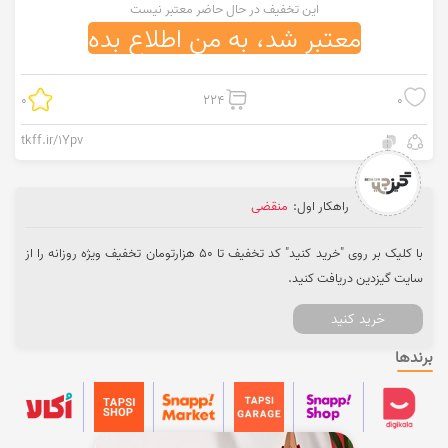
این تخفیف در حال حاضر معتبر نیست
معتبر شد، به من اطلاع بده
0
224
0
tkff.ir/1Ypv
راهکار اول:
منقضی
با کلیک بر روی "خرید کنید" کد تخفیف تا 50 هزارتومان تخفیف ویژه روزانه را از
سایت گیزدین دریافت کنید.
خرید کنید
برندها