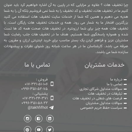
چرا تخفیف هات ؟ علاوه بر مزایایی که در پایین به آن اشاره خواهیم کرد باید عنوان
کنیم ما در تخفیف هات، تخفیف و کد تخفیف را به شما نمی فروشیم بلکه آن را به شما
هدیه می دهیم و همین که شما از خدمات سایت تخفیف هات استفاده می کنید
بزرگترین افتخار ما به شمار می رود. همه ی خدمات تخفیف هات رایگان است. با
تخفیف هات همه چیز برای شما ارزونتره. در تخفیف هات صحت همه کد ها تست
شده و همواره پاسخگوی شما هستیم. هدف ما در تخفیف هات جلب رضایت شما
مشتریان عزیز و فراهم کردن یک بستر مناسب برای خرید اینترنتی ارزان و مقرون به
صرفه می باشد. کارشناسان ما در هر ساعت شبانه روز شنوای نظرات و پیشنهادات
سازنده شما می باشند.
خدمات مشتریان
تماس با ما
درباره ما
فروش :
تماس با ما
017-321-51-106
سوالات متداول شرکای تجاری
0996-351-52-75
تبلیغات در تخفیف هات
پشتیبانی :
فرصت های شغلی در تخفیف هات
017-321-24-371
سوالات متداول مشتریان
0996-351-58-22
سیاست حفظ حریم خصوصی
@takhfifhot