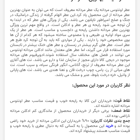
عطر اونتوس مردانه یک عطر مردانه معروف است که می توان به عنوان بهترین
عطر مردانه از این محصول یاد کرد.این عطر الهام گرفته از زندگی دراماتیک در
جنگ و صلح امپراطور ناپلئون می باشد. یکی از ویژگی های عطر که در ابتدا به
آن توجه می شود رایحه ی هر عطر و ادکلن است. در واقع مهم ترین ویژگی
بهترین عطر مردانه داشتن رایحه ی دلچسب و مناسب است. هر عطر از یک
سری مواد اولیه ی طبیعی و یا مصنوعی ساخته میشود که هر کدام از آن ها
بوی مخصوص خود را دارند . یکی از مواردی که باید به آن توجه کرد طبع هر
عطر است. عطر های گرم بیشتر در زمستان و عطر های خنک بیشتر در تابستان
مورد استفاده قرار می گیرند، اما عطر های معتدل مانند ادکلن مردانه اونتوس
می توانند در فصل های مختلف سال استفاده شوند.ادوپرفیوم های مردانه
موجود در دیجی کالا دارای مجوز از سازمان غذا و دارو می باشد. نت های آغازی
این عطر مردانه معروف از ترنج، آناناس، انگور فرنگی سیاه، و سیب است. نت
های میانی از رز، یاس، چوب درخت قان و نعنا هندی می باشد. نت های پایانی
از وانیل، خزه درخت بلوط، عنبر و مشک می باشد.
نظر کاربران در مورد این محصول:
نقاط قوت:
خریداران این کالا به رایحه خوب و قیمت مناسب عطر اونتوس
مردانه اشاره داشته اند.
نقاط ضعف:
برخی دیگر از خریداران محصول از ماندگاری کم ادکلن مردانه
ناراضی بوده اند.
جمع بندی نظرات کاربران:
90% خریداران این ادکلن مردانه از خرید خود راضی
بوده اند و
خرید
این محصول را به کسانی که به دنبال عطری با رایحه خوب و
قیمت مناسب هستند پیشنهاد کرده اند.