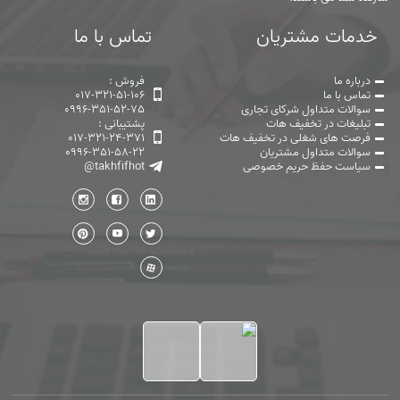
خدمات مشتریان
تماس با ما
درباره ما
فروش :
تماس با ما
017-321-51-106
سوالات متداول شرکای تجاری
0996-351-52-75
تبلیغات در تخفیف هات
پشتیبانی :
فرصت های شغلی در تخفیف هات
017-321-24-371
سوالات متداول مشتریان
0996-351-58-22
سیاست حفظ حریم خصوصی
@takhfifhot