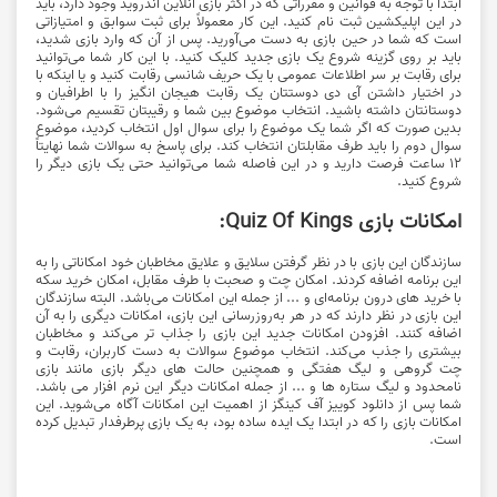
ابتدا با توجه به قوانین و مقرراتی که در اکثر بازی آنلاین اندروید وجود دارد، باید
در این اپلیکشین ثبت نام کنید. این کار معمولاً برای ثبت سوابق و امتیازاتی
است که شما در حین بازی به دست می‌آورید. پس از آن که وارد بازی شدید،
باید بر روی گزینه شروع یک بازی جدید کلیک کنید. با این کار شما می‌توانید
برای رقابت بر سر اطلاعات عمومی با یک حریف شانسی رقابت کنید و یا اینکه با
در اختیار داشتن آی دی دوستتان یک رقابت هیجان انگیز را با اطرافیان و
دوستانتان داشته باشید. انتخاب موضوع بین شما و رقیبتان تقسیم می‎‌شود.
بدین صورت که اگر شما یک موضوع را برای سوال اول انتخاب کردید، موضوع
سوال دوم را باید طرف مقابلتان انتخاب کند. برای پاسخ به سوالات شما نهایتاً
12 ساعت فرصت دارید و در این فاصله شما می‌توانید حتی یک بازی دیگر را
شروع کنید.
امکانات بازی Quiz Of Kings:
سازندگان این بازی با در نظر گرفتن سلایق و علایق مخاطبان خود امکاناتی را به
این برنامه اضافه کردند. امکان چت و صحبت با طرف مقابل، امکان خرید سکه
با خرید های درون برنامه‌ای و ... از جمله این امکانات می‌باشد. البته سازندگان
این بازی در نظر دارند که در هر به‌روزرسانی این بازی، امکانات دیگری را به آن
اضافه کنند. افزودن امکانات جدید این بازی را جذاب تر می‌کند و مخاطبان
بیشتری را جذب می‌کند. انتخاب موضوع سوالات به دست کاربران، رقابت و
چت گروهی و لیگ هفتگی و همچنین حالت های دیگر بازی مانند بازی
نامحدود و لیگ ستاره ها و ... از جمله امکانات دیگر این نرم افزار می باشد.
شما پس از دانلود کوییز آف کینگز از اهمیت این امکانات آگاه می‌شوید. این
امکانات بازی را که در ابتدا یک ایده ساده بود، به یک بازی پرطرفدار تبدیل کرده
است.