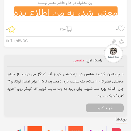
این تخفیف در حال حاضر معتبر نیست
معتبر شد، به من اطلاع بده
0
250
0
tkff.ir/dWOG
راهکار اول:
منقضی
با چرخاندن گردونه شانس در اپلیکیشن کوییز آف کینگز می ‌توانید از جوایز
مختلفی نظیر تا 120 سکه، یک ساعت بازی نامحدود، تا 2.5 برابر امتیاز آواتار و 3
جان اضافه بهره‌ مند شوید. برای ورود به وب سایت کوییز آف کینگز روی "خرید
کنید" کلیک نمایید.
خرید کنید
برندها