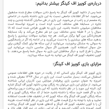
درباره‌ی کوییز اف کینگز بیشتر بدانیم:
شما پس از دانلود کوییز آف کینگز به پاسخ دادن سوالات مطرح شده مشغول
می‌شوید. اما اگر اطلاعات جامعی نسبت به این بازی داشته باشید، در ادامه‌ی
راه مصمم تر و راغب تر می‌شوید. این بازی در طی سالیان گذشته چندین و چند
جایزه در مسابقه های مختلف کسب کرده است و امروزه توانسته است
مخاطبان میلیونی داشته باشید. این بازی به طوری طراحی شده است که 18
سوال را در 6 طبقه بندی مختلف بین دو نفر مطرح می‌کند و یک مسابقه
هیجان‌انگیز بین آنها برگزار می‌کنند. هر چه بتوانید سوالات بیشتری را پاسخ
بدهید سکه های بیشتری را به دست می‌آورید و در ادامه راه اگر در پاسخگویی
به سوالی به مشکل برخوردید، می‌توانید از این سکه ها برای کمک گرفتن برای
حل سوال استفاده کنید. هم‌چنین اگر سوال مناسبی دارید، می‌توانید این
سوال را طرح کنید و دیگر مخاطبان این بازی به سوال شما پاسخ می‌دهند. با
کوپن تخفیف کوییز اف کینگز می توانید به خرید سکه بپردازید.
مزایای بازی کوییز اف کینگز:
بازی کوویز اف کینگز برای کسانی که از رقابت در حوزه های اطلاعات عمومی
استقبال می‌کنند، بسیار مناسب است. این بازی در سال 1394 معرفی شده و
امروزه به عنوان دومین بازی پرطرفدار موبایلی بین کاربران ایرانی شناخته
می‌شود. از مزایای این بازی می‌توان به رایگان بودن دانلود کوییز آف کینگز اشاره
کرد. البته این مورد را در نظر داشته باشید که این بازی پرداخت درون برنامه‌ای
دارد و اگر قصد خرید سکه را داشته باشید حتما از کد سکه رایگان کوییز و کد
سکه رایگان کوییز اف کینگز وکد سکه کوییز که در تخفیف هات هست استفاده
نمایید و باید با توجه به نرخ قیمت هایی که این بازی در نظر گرفته است، هزینه
آن را با کوپن تخفیف کوییز اف کینگز و کدهای هدیه کوییز اف کینگز پرداخت
کنید. امروزه بازی آنلاین اندروید و آی او اس زیادی در نرم افزار های بازار و