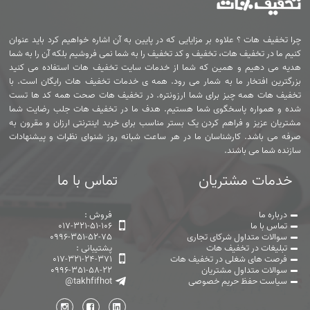
چرا تخفیف هات ؟ علاوه بر مزایایی که در پایین به آن اشاره خواهیم کرد باید عنوان
کنیم ما در تخفیف هات، تخفیف و کد تخفیف را به شما نمی فروشیم بلکه آن را به شما
هدیه می دهیم و همین که شما از خدمات سایت تخفیف هات استفاده می کنید
بزرگترین افتخار ما به شمار می رود. همه ی خدمات تخفیف هات رایگان است. با
تخفیف هات همه چیز برای شما ارزونتره. در تخفیف هات صحت همه کد ها تست
شده و همواره پاسخگوی شما هستیم. هدف ما در تخفیف هات جلب رضایت شما
مشتریان عزیز و فراهم کردن یک بستر مناسب برای خرید اینترنتی ارزان و مقرون به
صرفه می باشد. کارشناسان ما در هر ساعت شبانه روز شنوای نظرات و پیشنهادات
سازنده شما می باشند.
خدمات مشتریان
تماس با ما
درباره ما
فروش :
تماس با ما
017-321-51-106
سوالات متداول شرکای تجاری
0996-351-52-75
تبلیغات در تخفیف هات
پشتیبانی :
فرصت های شغلی در تخفیف هات
017-321-24-371
سوالات متداول مشتریان
0996-351-58-22
سیاست حفظ حریم خصوصی
@takhfifhot