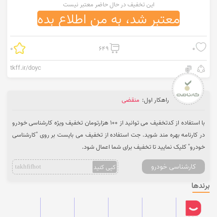
این تخفیف در حال حاضر معتبر نیست
معتبر شد، به من اطلاع بده
0
649
0
tkff.ir/doyc
راهکار اول:
منقضی
با استفاده از کدتخفیف می توانید از 100 هزارتومان تخفیف ویژه کارشناسی خودرو
در کارنامه بهره مند شوید. جت استفاده از تخفیف می بایست بر روی "کارشناسی
خودرو" کلیک نمایید تا تخفیف برای شما اعمال شود.
کارشناسی خودرو
کپی کنید
takhfifhot
برندها