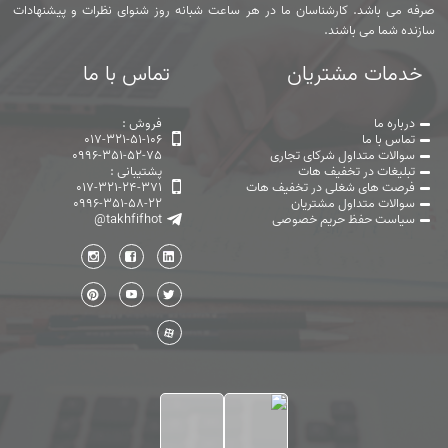
صرفه می باشد. کارشناسان ما در هر ساعت شبانه روز شنوای نظرات و پیشنهادات
سازنده شما می باشند.
خدمات مشتریان
تماس با ما
درباره ما
فروش :
تماس با ما
017-321-51-106
سوالات متداول شرکای تجاری
0996-351-52-75
تبلیغات در تخفیف هات
پشتیبانی :
فرصت های شغلی در تخفیف هات
017-321-24-371
سوالات متداول مشتریان
0996-351-58-22
سیاست حفظ حریم خصوصی
@takhfifhot