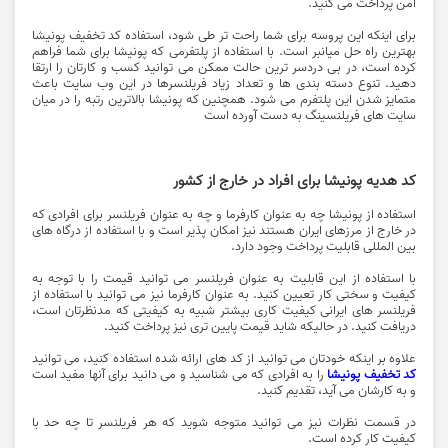
امن پرداخت می کنید.
برای اینکه این پروسه برای شما راحت تر طی شود، استفاده کد تخفیف پونیشا
بهترین راه حل میانبر است. با استفاده از پلتفرمی که پونیشا برای شما فراهم
کرده است، در بی دردسر ترین حالت ممکن می توانید کسب و کارتان را ارتقا
دهید. تنوع دسته بندی ها و تعداد زیاد فریلنسرها در این وب سایت باعث
متمایز شدن این پلتفرم می شود. همچنین که پونیشا بالاترین رتبه را در میان
سایت های فریلنسینگ به دست آورده است
کد هدیه پونیشا برای افراد در خارج از کشور
استفاده از پونیشا چه به عنوان کارفرما و چه به عنوان فریلنسر برای افرادی که
در خارج از مرزهای ایران هستند نیز امکان پذیر است و با استفاده از درگاه های
بین المللی قابلیت پرداخت وجود دارد.
با استفاده از این قابلیت به عنوان فریلنسر می توانید قیمت را با توجه به
کیفیت و سختی کار تعیین کنید. به عنوان کارفرما نیز می توانید با استفاده از
فریلنسر های ایرانی کیفیت کاری بیشتر شبیه به کیفیتی که مدنظرتان است،
دریافت کنید. در حالیکه شاید قیمت پایین تری نیز پرداخت کنید.
علاوه بر اینکه خودتان می توانید از کد های ارائه شده استفاده کنید، می توانید
کد تخفیف پونیشا
را به افرادی که می شناسید و می دانید برای آنها مفید است
و به کارشان می آید، تقدیم کنید.
در قسمت نظرات نیز می توانید متوجه شوید که هر فریلنسر تا چه حد با
کیفیت کار کرده است.