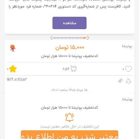
کنید. کافیست پس از شماره‌گیری کد دستوری #۴۰۴۱*، شماره فرد موردنظر را
وارد کنید. این هدیه شامل ۲ گیگابایت اینترنت رایگان یک‌روزه است که به مدت
۴ هفته متوالی و در روزی ثابت برای هر دو مشترک فعال خواهد شد. برای
مشاهده
مشاهده جزئیات بیشتر طرح دو سربرد ایرانسل روی گزینه "خرید کنید" کلیک
نمایید.
پونیشا
15,000
تومان
کدتخفیف پونیشا تا 15000 هزار تومان
0
854
0
tkff.ir/Esa2
۱۵ مرداد ۱۴۰۵ ساعت ۰۶:۰۱
پونیشا
کدتخفیف پونیشا تا 15000 هزار تومان
این تخفیف در حال حاضر معتبر نیست
معتبر شد، به من اطلاع بده