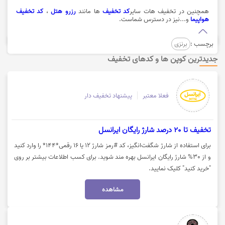
همچنین در تخفیف هات سایر
کد تخفیف
ها مانند
رزرو هتل
،
کد تخفیف
هواپیما
و...نیز در دسترس شماست.
برچسب :
برنزی
جدیدترین کوپن ها و کدهای تخفیف
فعلا معتبر
پیشنهاد تخفیف دار
تخفیف تا 20 درصد شارژ رایگان ایرانسل
برای استفاده از شارژ شگفت‌انگیز، کد #رمز شارژ ۱۲ یا ۱۶ رقمی*۱۴۴* را وارد کنید
و از 30% شارژ رایگان ایرانسل بهره مند شوید. برای کسب اطلاعات بیشتر بر روی
"خرید کنید" کلیک نمایید.
مشاهده