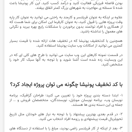
بودن فاصله فیزیکی فعالیت کنید و درآمد کسب کنید. این کار پونیشا باعث
شده تا مسئله ی مهاجرت به شهرهای بزرگ کمتر اتفاق بیفتد.
علاوه بر اینکه به عنوان فریلنسر و کارمند به راحتی می توانید به عنوان کار پاره
وقت پروژه هایی را قبول کنید، به عنوان کارفرما این امکان برای شما هست که
از همکاری با افراد توانمند بدون برخوردن با مشکلات رایج بهره ببرید و نگرانی
های معمول را نداشته باشید.
همچنین با کدتخفیف پونیشا که در تخفیف هات ارائه شده با قیمت بسیار
کمتری می توانید از امکانات وب سایت پونیشا استفاده کنید.
در قسمت نمونه کارهای این وب سایت می توانید با طرح های کلی ای که در
این وبسایت زده شده است آَشنا شوید و با توجه به آنها سبک کار خود را
مشخص کنید.
با کد تخفیف پونیشا چگونه می توان پروژه ایجاد کرد؟
1- ابتدا دسته بندی پروژه خود را تعیین می کنید؛ طراحان گرافیک، برنامه
نویسان وب، برنامه نویسان موبایل، نویسندگان، متخصصان فروش و .. از
جمله ی این دسته بندی ها هستند.
2- در قدم بعدی بهترین پیشنهاد را با توجه به نیاز های خودتان مثل تاریخ
تحویلريال قیمت پیشنهادی و رزومه افراد انتخاب می کنید.
3- بعد از اینکه از کار فریلنسر راضی بودید، مبلغ را با استفاده از دستگاه های