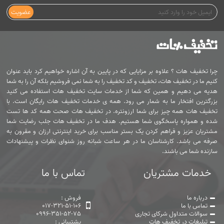
عضویت
چرا تخفیف هات ؟ علاوه بر مزایایی که در پایین به آن اشاره خواهیم کرد باید عنوان
کنیم ما در تخفیف هات، تخفیف و کد تخفیف را به شما نمی فروشیم بلکه آن را به شما
هدیه می دهیم و همین که شما از خدمات سایت تخفیف هات استفاده می کنید
بزرگترین افتخار ما به شمار می رود. همه ی خدمات تخفیف هات رایگان است. با
تخفیف هات همه چیز برای شما ارزونتره. در تخفیف هات صحت همه کد ها تست
شده و همواره پاسخگوی شما هستیم. هدف ما در تخفیف هات جلب رضایت شما
مشتریان عزیز و فراهم کردن یک بستر مناسب برای خرید اینترنتی ارزان و مقرون به
صرفه می باشد. کارشناسان ما در هر ساعت شبانه روز شنوای نظرات و پیشنهادات
سازنده شما می باشند.
خدمات مشتریان
تماس با ما
درباره ما
فروش :
تماس با ما
017-321-51-106
سوالات متداول شرکای تجاری
0996-351-52-75
تبلیغات در تخفیف هات
پشتیبانی :