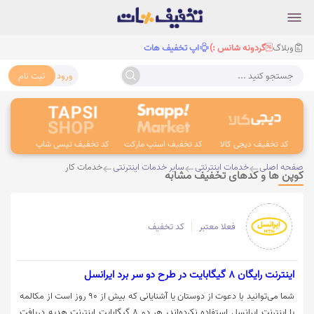
وبلاگ
گردونه شانس :)
اپ تخفیف هات
ورود
ثبت نام
جستجو کنید ...
کد تخفیف دیجی کالا
کد تخفیف اسنپ مارکت
کد تخفیف تپسی شاپ
کد 
صفحه اصلی
خدمات اینترنتی
سایر خدمات اینترنتی
خدمات کار
کوپن ها و کدهای تخفیف مشابه
فعلا معتبر
کد تخفیف
اینترنت رایگان 8 گیگابایت در طرح دو سر برد ایرانسل
شما می‌توانید با دعوت از دوستان یا آشنایانی که بیش از ۹۰ روز است از مکالمه
یا اینترنت ایرانسل استفاده نکرده‌اند، هر دو ۸ گیگابایت اینترنت هدیه دریافت