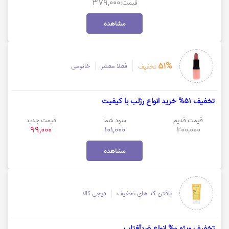
379,000
قیمت:
مشاهده
51%
فعلا معتبر
خانومی
تخفیف
تخفیف 51% خرید انواع رژلب با کیفیت
قیمت قدیم
سود شما
قیمت جدید
99,000
101,000
200,000
مشاهده
یافتن کد های تخفیف
دیجی کالا
تخفیف ویژه 0% انواع ضدآفتاب