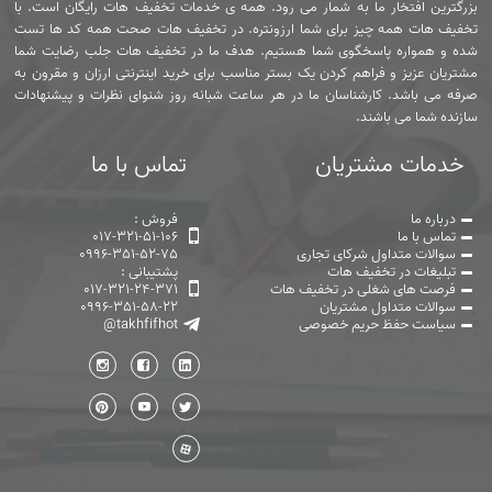
بزرگترین افتخار ما به شمار می رود. همه ی خدمات تخفیف هات رایگان است. با
تخفیف هات همه چیز برای شما ارزونتره. در تخفیف هات صحت همه کد ها تست
شده و همواره پاسخگوی شما هستیم. هدف ما در تخفیف هات جلب رضایت شما
مشتریان عزیز و فراهم کردن یک بستر مناسب برای خرید اینترنتی ارزان و مقرون به
صرفه می باشد. کارشناسان ما در هر ساعت شبانه روز شنوای نظرات و پیشنهادات
سازنده شما می باشند.
خدمات مشتریان
تماس با ما
درباره ما
فروش :
تماس با ما
017-321-51-106
سوالات متداول شرکای تجاری
0996-351-52-75
تبلیغات در تخفیف هات
پشتیبانی :
فرصت های شغلی در تخفیف هات
017-321-24-371
سوالات متداول مشتریان
0996-351-58-22
سیاست حفظ حریم خصوصی
@takhfifhot