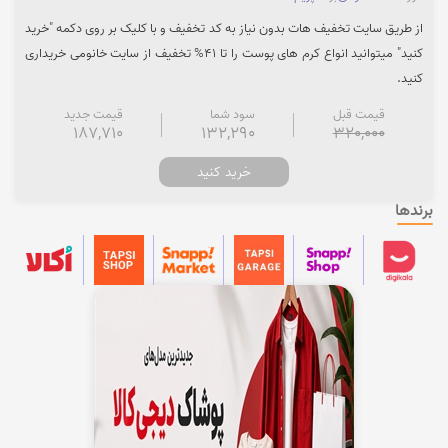
از طریق سایت تخفیف هات بدون نیاز به کد تخفیف و با کلیک بر روی دکمه "خرید
کنید" میتوانید انواع کرم های پوست را تا 41% تخفیف از سایت خانومی خریداری
کنید.
قیمت قبل
سود شما
قیمت جدید
187,710
132,290
320,000
خرید کنید
برندها