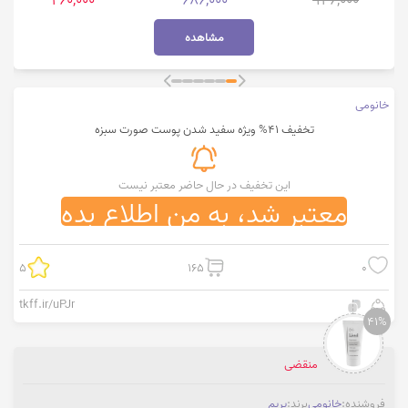
260,000
686,000
946,000
مشاهده
خانومی
تخفیف 41% ویژه سفید شدن پوست صورت سبزه
این تخفیف در حال حاضر معتبر نیست
معتبر شد، به من اطلاع بده
5
165
0
tkff.ir/uPJr
41%
منقضی
فروشنده:
خانومی
برند:
پریم