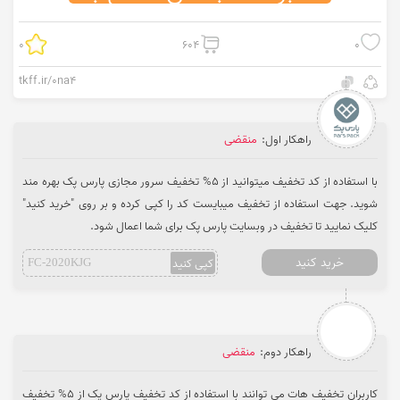
0
604
0
tkff.ir/0na4
راهکار اول:
منقضی
با استفاده از کد تخفیف میتوانید از 5% تخفیف سرور مجازی پارس پک بهره مند
شوید. جهت استفاده از تخفیف میبایست کد را کپی کرده و بر روی "خرید کنید"
کلیک نمایید تا تخفیف در وبسایت پارس پک برای شما اعمال شود.
خرید کنید
کپی کنید
FC-2020KJG
راهکار دوم:
منقضی
کاربران تخفیف هات می توانند با استفاده از کد تخفیف پارس پک از 5% تخفیف