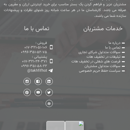
مشتریان عزیز و فراهم کردن یک بستر مناسب برای خرید اینترنتی ارزان و مقرون به
صرفه می باشد. کارشناسان ما در هر ساعت شبانه روز شنوای نظرات و پیشنهادات
سازنده شما می باشند.
خدمات مشتریان
تماس با ما
درباره ما
فروش :
تماس با ما
017-321-51-106
سوالات متداول شرکای تجاری
0996-351-52-75
تبلیغات در تخفیف هات
پشتیبانی :
فرصت های شغلی در تخفیف هات
017-321-24-371
سوالات متداول مشتریان
0996-351-58-22
سیاست حفظ حریم خصوصی
@takhfifhot