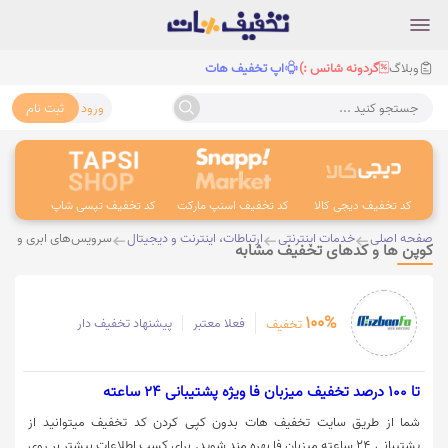
وبلاگ
گردونه شانس :)
اپ تخفیف هات
ورود
ثبت نام
جستجو کنید ...
کد تخفیف دیجی کالا
کد تخفیف اسنپ مارکت
کد تخفیف تپسی شاپ
کد 
صفحه اصلی
خدمات اینترنتی
ارتباطات، اینترنت و دیجیتال
سرویس‌های ابری و ها
کوپن ها و کدهای تخفیف مشابه
100%
فعلا معتبر
پیشنهاد تخفیف دار
تخفیف
تا 100 درصد تخفیف میزبان فا ویژه پشتیبانی 24 ساعته
شما از طریق سایت تخفیف هات بدون کپی کردن کد تخفیف میتوانید از
پشتیبانی 24 ساعته میزبان فا بهره مند شوید. برای کسب اطلاعات بیشتر بر روی