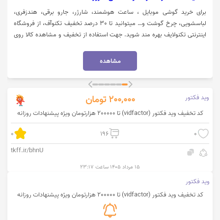
برای خرید گوشی موبایل ، ساعت هوشمند، شارژر، جارو برقی، هندزفری،
لباسشویی، چرخ گوشت و… میتوانید تا 30 درصد تخفیف تکنوآف، از فروشگاه
اینترنتی تکنولایف بهره مند شوید. جهت استفاده از تخفیف و مشاهده کالا روی
گزینه "خرید کنید" کلیک نمایید.
مشاهده
وید فکتور
200,000
تومان
کد تخفیف وید فکتور (vidfactor) تا 200000 هزارتومان ویژه پیشنهادات روزانه
0
196
0
tkff.ir/bhnU
۱۵ مرداد ۱۴۰۵ ساعت ۲۳:۱۷
وید فکتور
کد تخفیف وید فکتور (vidfactor) تا 200000 هزارتومان ویژه پیشنهادات روزانه