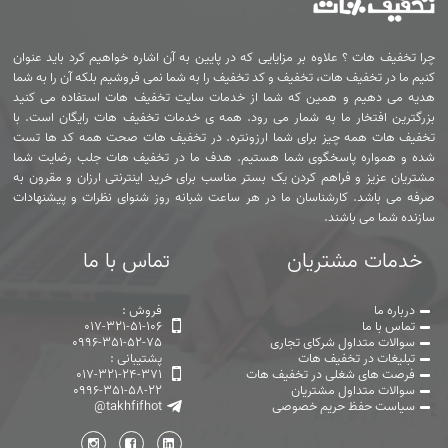
چرا تخفیف هات ؟ علاوه بر مزایایی که در پایین به آن اشاره خواهیم کرد باید عنوان
کنیم ما در تخفیف هات، تخفیف و کد تخفیف را به شما نمی فروشیم بلکه آن را به شما
هدیه می دهیم و همین که شما از خدمات سایت تخفیف هات استفاده می کنید
بزرگترین افتخار ما به شمار می رود. همه ی خدمات تخفیف هات رایگان است. با
تخفیف هات همه چیز برای شما ارزونتره. در تخفیف هات صحت همه کد ها تست
شده و همواره پاسخگوی شما هستیم. هدف ما در تخفیف هات جلب رضایت شما
مشتریان عزیز و فراهم کردن یک بستر مناسب برای خرید اینترنتی ارزان و مقرون به
صرفه می باشد. کارشناسان ما در هر ساعت شبانه روز شنوای نظرات و پیشنهادات
سازنده شما می باشند.
خدمات مشتریان
تماس با ما
درباره ما
فروش :
تماس با ما
017-321-51-106
سوالات متداول شرکای تجاری
0996-351-52-75
تبلیغات در تخفیف هات
پشتیبانی :
فرصت های شغلی در تخفیف هات
017-321-24-371
سوالات متداول مشتریان
0996-351-58-22
سیاست حفظ حریم خصوصی
@takhfifhot