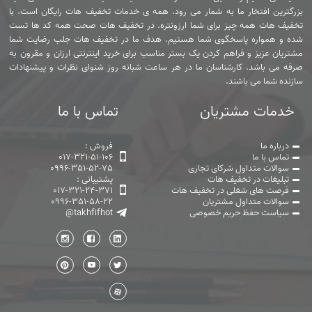
بزرگترین افتخار ما به شمار می رود. همه ی خدمات تخفیف هات رایگان است. با
تخفیف هات همه چیز برای شما ارزونتره. در تخفیف هات صحت همه کد ها تست
شده و همواره پاسخگوی شما هستیم. هدف ما در تخفیف هات جلب رضایت شما
مشتریان عزیز و فراهم کردن یک بستر مناسب برای خرید اینترنتی ارزان و مقرون به
صرفه می باشد. کارشناسان ما در هر ساعت شبانه روز شنوای نظرات و پیشنهادات
سازنده شما می باشند.
خدمات مشتریان
تماس با ما
درباره ما
فروش :
تماس با ما
017-321-51-106
سوالات متداول شرکای تجاری
0996-351-52-75
تبلیغات در تخفیف هات
پشتیبانی :
فرصت های شغلی در تخفیف هات
017-321-24-371
سوالات متداول مشتریان
0996-351-58-22
سیاست حفظ حریم خصوصی
@takhfifhot