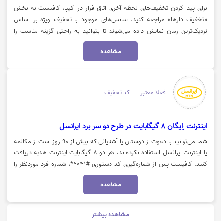
برای پیدا کردن تخفیف‌های لحظه آخری اتاق فرار در اکیپا، کافیست به بخش
«تخفیف‌ دارها» مراجعه کنید. سانس‌های موجود با تخفیف ویژه بر اساس
نزدیک‌ترین زمان نمایش داده می‌شوند تا بتوانید به راحتی گزینه مناسب را
انتخاب کنید. برای رزرو اتاق فرار اکیپا، روی گزینه "خرید کنید" کلیک نمایید.
مشاهده
فعلا معتبر
کد تخفیف
اینترنت رایگان 8 گیگابایت در طرح دو سر برد ایرانسل
شما می‌توانید با دعوت از دوستان یا آشنایانی که بیش از ۹۰ روز است از مکالمه
یا اینترنت ایرانسل استفاده نکرده‌اند، هر دو ۸ گیگابایت اینترنت هدیه دریافت
کنید. کافیست پس از شماره‌گیری کد دستوری #۴۰۴۱*، شماره فرد موردنظر را
وارد کنید. این هدیه شامل ۲ گیگابایت اینترنت رایگان یک‌روزه است که به مدت
مشاهده
۴ هفته متوالی و در روزی ثابت برای هر دو مشترک فعال خواهد شد. برای
مشاهده جزئیات بیشتر طرح دو سربرد ایرانسل روی گزینه "خرید کنید" کلیک
نمایید.
مشاهده بیشتر