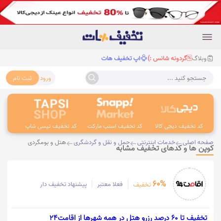
وبلاگ
گردونه شانس :)
اپ تخفیف هات
ورود
ثبت نام
جستجو کنید ...
کد تخفیف دیجی کالا
کد تخفیف اسنپ مارکت
کد تخفیف تپسی شاپ
کد 
صفحه اصلی
خدمات اینترنتی
حمل و نقل و گردشگری
هتل و بومگردی
کوپن ها و کدهای تخفیف مشابه
60%
فعلا معتبر
پیشنهاد تخفیف دار
تخفیف
تخفیف تا 60 درصد رزرو هتل در همه شهرها از اقامت24