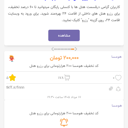
کاربران گرامی درقسمت هتل ها با کنسلی رایگان میتوانید تا 60 درصد تخفیف،
برای رزرو هتل های داخلی از اقامت 24 بهره‌مند شوید. برای ورود به وبسایت
اقامت 24، روی گزینه "رزرو" کلیک نمایید.
مشاهده
هومسا
200,000
تومان
کد تخفیف هومسا 200 هزارتومانی برای رزرو هتل
5
178
0
tkff.ir/fnnn
۱۷ مرداد ۱۴۰۵ ساعت ۱۹:۳۰
هومسا
کد تخفیف هومسا 200 هزارتومانی برای رزرو هتل