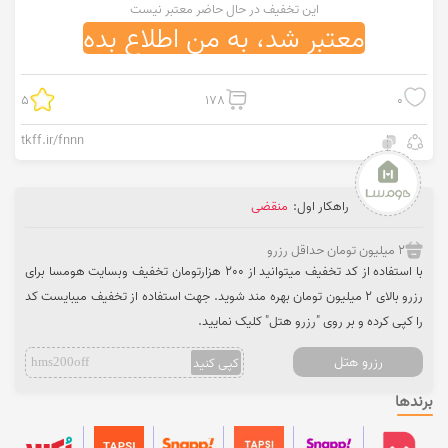
این تخفیف در حال حاضر معتبر نیست
معتبر شد، به من اطلاع بده
5
178
0
tkff.ir/fnnn
راهکار اول:
منقضی
2 میلیون تومان حداقل رزرو
با استفاده از کد تخفیف میتوانید از 200 هزارتومان تخفیف وبسایت هومسا برای
رزرو بالای 2 میلیون تومان بهره مند شوید. جهت استفاده از تخفیف میبایست کد
را کپی کرده و بر روی "رزرو هتل" کلیک نمایید.
رزرو هتل
کپی کنید
hms200off
برندها