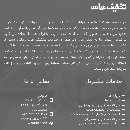
چرا تخفیف هات ؟ علاوه بر مزایایی که در پایین به آن اشاره خواهیم کرد باید عنوان
کنیم ما در تخفیف هات، تخفیف و کد تخفیف را به شما نمی فروشیم بلکه آن را به شما
هدیه می دهیم و همین که شما از خدمات سایت تخفیف هات استفاده می کنید
بزرگترین افتخار ما به شمار می رود. همه ی خدمات تخفیف هات رایگان است. با
تخفیف هات همه چیز برای شما ارزونتره. در تخفیف هات صحت همه کد ها تست
شده و همواره پاسخگوی شما هستیم. هدف ما در تخفیف هات جلب رضایت شما
مشتریان عزیز و فراهم کردن یک بستر مناسب برای خرید اینترنتی ارزان و مقرون به
صرفه می باشد. کارشناسان ما در هر ساعت شبانه روز شنوای نظرات و پیشنهادات
سازنده شما می باشند.
خدمات مشتریان
تماس با ما
درباره ما
فروش :
تماس با ما
017-321-51-106
سوالات متداول شرکای تجاری
0996-351-52-75
تبلیغات در تخفیف هات
پشتیبانی :
فرصت های شغلی در تخفیف هات
017-321-24-371
سوالات متداول مشتریان
0996-351-58-22
سیاست حفظ حریم خصوصی
@takhfifhot