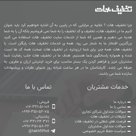
چرا تخفیف هات ؟ علاوه بر مزایایی که در پایین به آن اشاره خواهیم کرد باید عنوان
کنیم ما در تخفیف هات، تخفیف و کد تخفیف را به شما نمی فروشیم بلکه آن را به شما
هدیه می دهیم و همین که شما از خدمات سایت تخفیف هات استفاده می کنید
بزرگترین افتخار ما به شمار می رود. همه ی خدمات تخفیف هات رایگان است. با
تخفیف هات همه چیز برای شما ارزونتره. در تخفیف هات صحت همه کد ها تست
شده و همواره پاسخگوی شما هستیم. هدف ما در تخفیف هات جلب رضایت شما
مشتریان عزیز و فراهم کردن یک بستر مناسب برای خرید اینترنتی ارزان و مقرون به
صرفه می باشد. کارشناسان ما در هر ساعت شبانه روز شنوای نظرات و پیشنهادات
سازنده شما می باشند.
خدمات مشتریان
تماس با ما
درباره ما
فروش :
تماس با ما
017-321-51-106
سوالات متداول شرکای تجاری
0996-351-52-75
تبلیغات در تخفیف هات
پشتیبانی :
فرصت های شغلی در تخفیف هات
017-321-24-371
سوالات متداول مشتریان
0996-351-58-22
سیاست حفظ حریم خصوصی
@takhfifhot