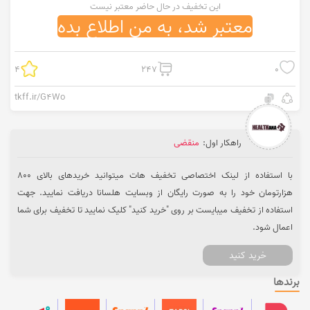
این تخفیف در حال حاضر معتبر نیست
معتبر شد، به من اطلاع بده
4
247
0
tkff.ir/G4Wo
راهکار اول:
منقضی
با استفاده از لینک اختصاصی تخفیف هات میتوانید خریدهای بالای 800
هزارتومان خود را به صورت رایگان از وبسایت هلسانا دریافت نمایید. جهت
استفاده از تخفیف میبایست بر روی "خرید کنید" کلیک نمایید تا تخفیف برای شما
اعمال شود.
خرید کنید
برندها