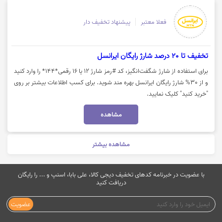
فعلا معتبر
پیشنهاد تخفیف دار
تخفیف تا 20 درصد شارژ رایگان ایرانسل
برای استفاده از شارژ شگفت‌انگیز، کد #رمز شارژ ۱۲ یا ۱۶ رقمی*۱۴۴* را وارد کنید
و از 30% شارژ رایگان ایرانسل بهره مند شوید. برای کسب اطلاعات بیشتر بر روی
"خرید کنید" کلیک نمایید.
مشاهده
مشاهده بیشتر
با عضویت در خبرنامه کدهای تخفیف دیجی کالا، علی بابا، اسنپ و ... را رایگان
دریافت کنید
عضویت