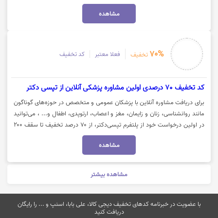
این تخفیف روی گزینه "خرید کنید" کلیک نمایید.
مشاهده
70%
فعلا معتبر
کد تخفیف
تخفیف
کد تخفیف 70 درصدی اولین مشاوره پزشکی آنلاین از تپسی دکتر
برای دریافت مشاوره آنلاین با پزشکان عمومی و متخصص در حوزه‌های گوناگون
مانند روانشناسی، زنان و زایمان، مغز و اعصاب، ارتوپدی، اطفال و... ، می‌توانید
در اولین درخواست خود از پلتفرم تپسی‌دکتر، از ۷۰ درصد تخفیف تا سقف ۲۰۰
هزار تومان بهره‌مند شوید. جهت خرید با کد تخفیف تپسی‌دکتر، روی گزینه «خرید
مشاهده
کنید» کلیک نمایید.
مشاهده بیشتر
با عضویت در خبرنامه کدهای تخفیف دیجی کالا، علی بابا، اسنپ و ... را رایگان
دریافت کنید