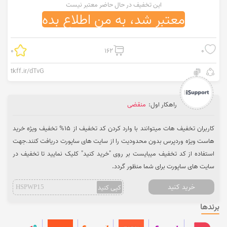
این تخفیف در حال حاضر معتبر نیست
معتبر شد، به من اطلاع بده
0
162
0
tkff.ir/dTvG
راهکار اول:
منقضی
کاربران تخفیف هات میتوانند با وارد کردن کد تخفیف از 15% تخفیف ویژه خرید
هاست ویژه وردپرس بدون محدودیت را از سایت های ساپورت دریافت کنند.جهت
استفاده از کد تخفیف میبایست بر روی "خرید کنید" کلیک نمایید تا تخفیف در
سایت های ساپورت برای شما منظور گردد.
خرید کنید
کپی کنید
HSPWP15
برندها