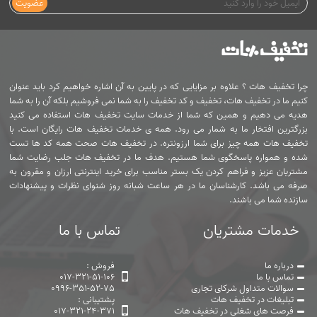
عضویت
چرا تخفیف هات ؟ علاوه بر مزایایی که در پایین به آن اشاره خواهیم کرد باید عنوان
کنیم ما در تخفیف هات، تخفیف و کد تخفیف را به شما نمی فروشیم بلکه آن را به شما
هدیه می دهیم و همین که شما از خدمات سایت تخفیف هات استفاده می کنید
بزرگترین افتخار ما به شمار می رود. همه ی خدمات تخفیف هات رایگان است. با
تخفیف هات همه چیز برای شما ارزونتره. در تخفیف هات صحت همه کد ها تست
شده و همواره پاسخگوی شما هستیم. هدف ما در تخفیف هات جلب رضایت شما
مشتریان عزیز و فراهم کردن یک بستر مناسب برای خرید اینترنتی ارزان و مقرون به
صرفه می باشد. کارشناسان ما در هر ساعت شبانه روز شنوای نظرات و پیشنهادات
سازنده شما می باشند.
خدمات مشتریان
تماس با ما
درباره ما
فروش :
تماس با ما
017-321-51-106
سوالات متداول شرکای تجاری
0996-351-52-75
تبلیغات در تخفیف هات
پشتیبانی :
فرصت های شغلی در تخفیف هات
017-321-24-371