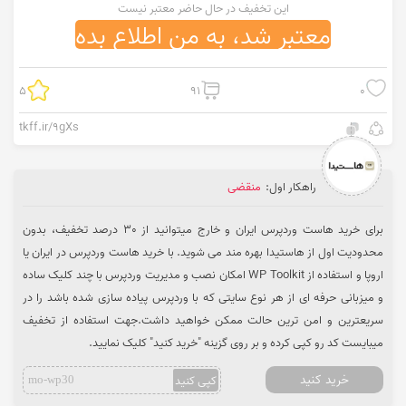
این تخفیف در حال حاضر معتبر نیست
معتبر شد، به من اطلاع بده
5
91
0
tkff.ir/9gXs
راهکار اول:
منقضی
برای خرید هاست وردپرس ایران و خارج میتوانید از 30 درصد تخفیف، بدون
محدودیت اول از هاستیدا بهره مند می شوید. با خرید هاست وردپرس در ایران یا
اروپا و استفاده از WP Toolkit امکان نصب و مدیریت وردپرس با چند کلیک ساده
و میزبانی حرفه ای از هر نوع سایتی که با وردپرس پیاده سازی شده باشد را در
سریعترین و امن ترین حالت ممکن خواهید داشت.جهت استفاده از تخفیف
میبایست کد رو کپی کرده و بر روی گزینه "خرید کنید" کلیک نمایید.
خرید کنید
کپی کنید
mo-wp30