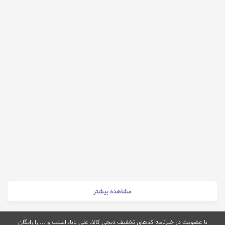
مشاهده بیشتر
با عضویت در خبرنامه کدهای تخفیف دیجی کالا، علی بابا، اسنپ و ... را رایگان