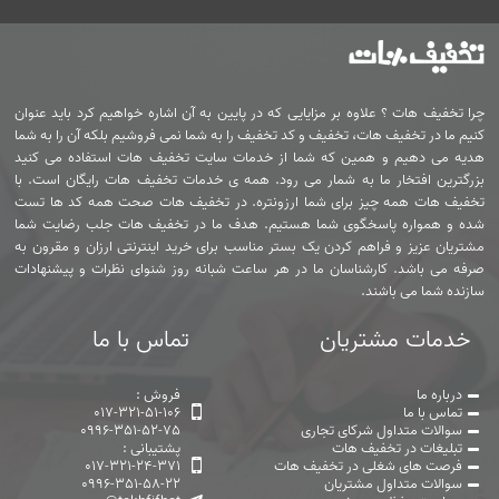
چرا تخفیف هات ؟ علاوه بر مزایایی که در پایین به آن اشاره خواهیم کرد باید عنوان
کنیم ما در تخفیف هات، تخفیف و کد تخفیف را به شما نمی فروشیم بلکه آن را به شما
هدیه می دهیم و همین که شما از خدمات سایت تخفیف هات استفاده می کنید
بزرگترین افتخار ما به شمار می رود. همه ی خدمات تخفیف هات رایگان است. با
تخفیف هات همه چیز برای شما ارزونتره. در تخفیف هات صحت همه کد ها تست
شده و همواره پاسخگوی شما هستیم. هدف ما در تخفیف هات جلب رضایت شما
مشتریان عزیز و فراهم کردن یک بستر مناسب برای خرید اینترنتی ارزان و مقرون به
صرفه می باشد. کارشناسان ما در هر ساعت شبانه روز شنوای نظرات و پیشنهادات
سازنده شما می باشند.
خدمات مشتریان
تماس با ما
درباره ما
فروش :
تماس با ما
017-321-51-106
سوالات متداول شرکای تجاری
0996-351-52-75
تبلیغات در تخفیف هات
پشتیبانی :
فرصت های شغلی در تخفیف هات
017-321-24-371
سوالات متداول مشتریان
0996-351-58-22