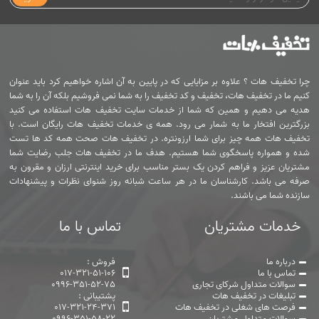
چرا تخفیف هات ؟ علاوه بر مزایایی که در پایین به آن اشاره خواهیم کرد باید عنوان
کنیم ما در تخفیف هات، تخفیف و کد تخفیف را به شما نمی فروشیم بلکه آن را به شما
هدیه می دهیم و همین که شما از خدمات سایت تخفیف هات استفاده می کنید
بزرگترین افتخار ما به شمار می رود. همه ی خدمات تخفیف هات رایگان است. با
تخفیف هات همه چیز برای شما ارزونتره. در تخفیف هات صحت همه کد ها تست
شده و همواره پاسخگوی شما هستیم. هدف ما در تخفیف هات جلب رضایت شما
مشتریان عزیز و فراهم کردن یک بستر مناسب برای خرید اینترنتی ارزان و مقرون به
صرفه می باشد. کارشناسان ما در هر ساعت شبانه روز شنوای نظرات و پیشنهادات
سازنده شما می باشند.
خدمات مشتریان
تماس با ما
درباره ما
فروش :
تماس با ما
017-321-51-106
سوالات متداول شرکای تجاری
0996-351-52-75
تبلیغات در تخفیف هات
پشتیبانی :
فرصت های شغلی در تخفیف هات
017-321-24-371
سوالات متداول مشتریان
0996-351-58-22