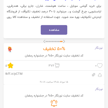
برای خرید گوشی موبایل ، ساعت هوشمند، شارژر، جارو برقی، هندزفری،
لباسشویی، چرخ گوشت و… میتوانید تا 30 درصد تخفیف تکنوآف، از فروشگاه
اینترنتی تکنولایف بهره مند شوید. جهت استفاده از تخفیف و مشاهده کالا روی
گزینه "خرید کنید" کلیک نمایید.
مشاهده
نورنگار
50%
تخفیف
کد تخفیف سایت نورنگار 50% در جشنواره رمضان
5
372
0
tkff.ir/pCTM
۱۵ مرداد ۱۴۰۵ ساعت ۲۰:۱۸
نورنگار
کد تخفیف سایت نورنگار 50% در جشنواره رمضان