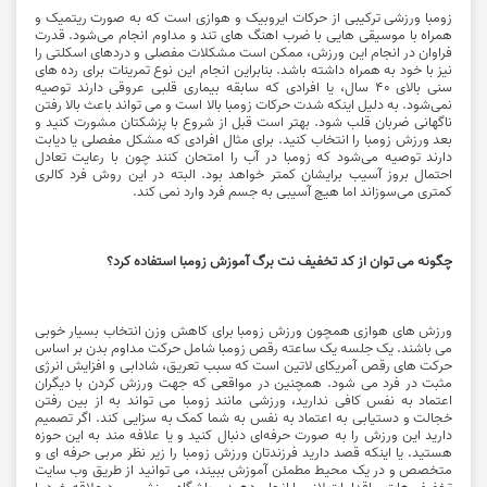
زومبا ورزشی ترکیبی از حرکات ایروبیک و هوازی است که به صورت ریتمیک و
همراه با موسیقی هایی با ضرب اهنگ های تند و مداوم انجام می‌شود. قدرت
فراوان در انجام این ورزش، ممکن است مشکلات مفصلی و دردهای اسکلتی را
نیز با خود به همراه داشته باشد. بنابراین انجام این نوع تمرینات برای رده های
سنی بالای ۴۰ سال، یا افرادی که سابقه بیماری قلبی عروقی دارند توصیه
نمی‌شود. به دلیل اینکه شدت حرکات زومبا بالا است و می تواند باعث بالا رفتن
ناگهانی ضربان قلب شود. بهتر است قبل از شروع با پزشکتان مشورت کنید و
بعد ورزش زومبا را انتخاب کنید. برای مثال افرادی که مشکل مفصلی یا دیابت
دارند توصیه می‌شود که زومبا در آب را امتحان کنند چون با رعایت تعادل
احتمال بروز آسیب برایشان کمتر خواهد بود. البته در این روش فرد کالری
کمتری می‌سوزاند اما هیچ آسیبی به جسم فرد وارد نمی کند.
چگونه می توان از کد تخفیف نت برگ آموزش زومبا استفاده کرد؟
ورزش های هوازی همچون ورزش زومبا برای کاهش وزن انتخاب بسیار خوبی
می باشند. یک جلسه یک ساعته رقص زومبا شامل حرکت مداوم بدن بر اساس
حرکت های رقص آمریکای لاتین است که سبب تعریق، شادابی و افزایش انرژی
مثبت در فرد می شود. همچنین در مواقعی که جهت ورزش کردن با دیگران
اعتماد به نفس کافی ندارید، ورزشی مانند زومبا می تواند به از بین رفتن
خجالت و دستیابی به اعتماد به نفس به شما کمک به سزایی کند. اگر تصمیم
دارید این ورزش را به صورت حرفه‌ای دنبال کنید و یا علافه مند به این حوزه
هستید. یا اینکه قصد دارید فرزندتان ورزش زومبا را زیر نظر مربی حرفه ای و
متخصص و در یک محیط مطمئن آموزش ببیند، می توانید از طریق وب سایت
تخفیف هات ، اقدامات لازم را انجام دهید و باشگاه ورزشی مورد علاقه خود را