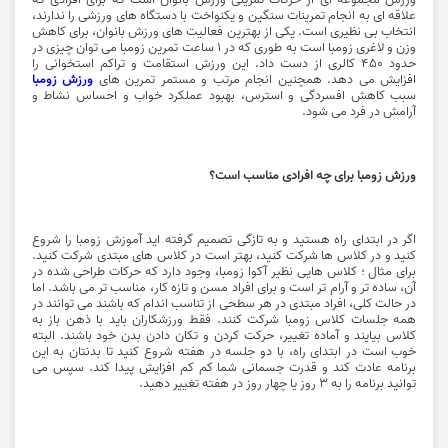
علاقه ای به انجام تمرینات سنگین و یکنواخت با دستگاه های ورزشی را ندارند،
انتخاب بی نظیری است. یکی از بهترین فعالیت های ورزش بانوان، برای کاهش
وزن و لاغری زومبا است به طوری که در ۱ ساعت تمرین زومبا می توان چیزی در
حدود ۴۵۰ کالری از دست داد. این ورزش استقامت و تراکم استخوانی را
افزایش می دهد. همچنین انجام مرتب و مستمر تمرین های
ورزش زومبا
سبب کاهش افسردگی و استرس، بهبود عملکرد خواب و احساس نشاط و
آرامش در فرد می شود.
ورزش زومبا برای چه افرادی مناسب است؟
اگر در ابتدای راه هستید و به تازگی تصمیم گرفته اید آموزش زومبا را شروع
کنید و در کلاس ها شرکت کنید، بهتر است در کلاس های مبتدی شرکت کنید.
برای مثال ؛ کلاس هایی نظیر آکوا زومبا، وجود دارد که حرکات طراحی شده در
آن، ساده تر و آرام تر است و برای افراد مسن و تازه کار، مناسب تر می باشد. اما
در حالت کلی، افراد مبتدی در هر سطحی از تناسب اندام که باشند می توانند در
همه جلسات کلاس زومبا شرکت کنند. فقط ورزشکاران باید با ذهن باز به
کلاس بیایند و آماده تغییر، حرکت کردن و تکان دادن بدن خود باشند. البته
خوب است در ابتدای راه، با دو جلسه در هفته شروع کنید تا بدنتان به این
برنامه عادت کند و قدرت جسمانی شما کم کم افزایش پیدا کند. سپس می
توانید برنامه را به 3 روز یا چهار روز در هفته تغییر دهید.