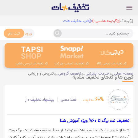
وبلاگ
گردونه شانس :)
اپ تخفیف هات
ورود
ثبت نام
جستجو کنید ...
کد تخفیف دیجی کالا
کد تخفیف اسنپ مارکت
کد تخفیف تپسی شاپ
کد 
صفحه اصلی
خدمات اینترنتی
تخفیف گروهی
تفریحی و ورزشی
کوپن ها و کدهای تخفیف مشابه
60%
فعلا معتبر
پیشنهاد تخفیف دار
تخفیف
تخفیف نت برگ تا 60% ویژه آموزش شنا
شما از طریق سایت تخفیف هات میتوانید از 60% تخفیف سایت نت برگ ویژه
آموزش شنا بهره مند شوید. برای کسب اطلاعات بیشتر بر روی "خرید کنید" کلیک