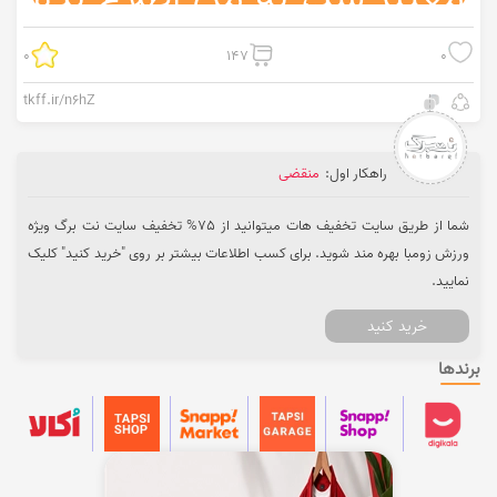
0
147
0
tkff.ir/n6hZ
راهکار اول:
منقضی
شما از طریق سایت تخفیف هات میتوانید از 75% تخفیف سایت نت برگ ویژه
ورزش زومبا بهره مند شوید. برای کسب اطلاعات بیشتر بر روی "خرید کنید" کلیک
نمایید.
خرید کنید
برندها