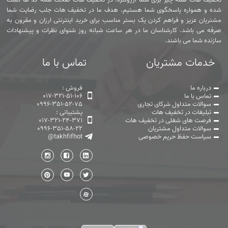
شده و همواره پاسخگوی شما هستیم. هدف ما در تخفیف هات جلب رضایت شما
مشتریان عزیز و فراهم کردن یک بستر مناسب برای خرید اینترنتی ارزان و مقرون به
صرفه می باشد. کارشناسان ما در هر ساعت شبانه روز شنوای نظرات و پیشنهادات
سازنده شما می باشند.
خدمات مشتریان
تماس با ما
درباره ما
فروش :
تماس با ما
017-321-51-106
سوالات متداول شرکای تجاری
0996-351-52-75
تبلیغات در تخفیف هات
پشتیبانی :
فرصت های شغلی در تخفیف هات
017-321-24-371
سوالات متداول مشتریان
0996-351-58-22
سیاست حفظ حریم خصوصی
@takhfifhot