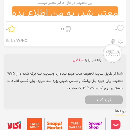
این تخفیف در حال حاضر معتبر نیست
معتبر شد، به من اطلاع بده
0
122
0
tkff.ir/W6NC
راهکار اول:
منقضی
شما از طریق سایت تخفیف هات میتوانید وارد وبسایت نت برگ شده و از 75%
تخفیف برای خرید پنل پیامک و تماس صوتی بهره مند شوید. برای کسب اطلاعات
بیشتر بر روی "خرید کنید" کلیک نمایید.
خرید کنید
برندها