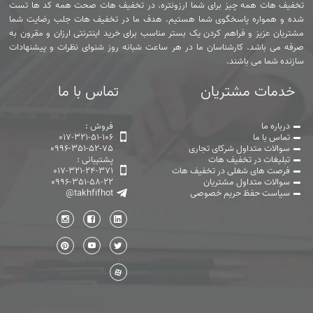
تخفیف هات همه چیز برای شما ارزونتره. در تخفیف هات صحت همه کد ها تست
شده و همواره پاسخگوی شما هستیم. هدف ما در تخفیف هات جلب رضایت شما
مشتریان عزیز و فراهم کردن یک بستر مناسب برای خرید اینترنتی ارزان و مقرون به
صرفه می باشد. کارشناسان ما در هر ساعت شبانه روز شنوای نظرات و پیشنهادات
سازنده شما می باشند.
خدمات مشتریان
تماس با ما
درباره ما
فروش :
تماس با ما
017-321-51-106
سوالات متداول شرکای تجاری
0996-351-52-75
تبلیغات در تخفیف هات
پشتیبانی :
فرصت های شغلی در تخفیف هات
017-321-24-371
سوالات متداول مشتریان
0996-351-58-22
سیاست حفظ حریم خصوصی
@takhfifhot