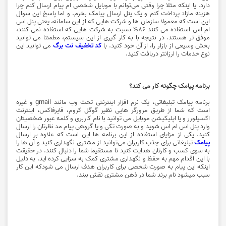
دارد. یا اینکه مثلا چرا وقتی می‌توانم با موبایل شخصی ام پیام ارسال کنم چرا
هزینه مازاد پرداخت کنم و یک پنل ارسال پیامک بخرم. و اما پاسخ این سوال
این است که معمولا سازمان ها و شرکت هایی که از این سامانه، یعنی پنل اس
ام اس استفاده می کنند 86% نسبت به شرکت هایی که استفاده نمی کنند،
موفق تر هستند. در نتیجه با به کار گیری از این سیستم، مطمئنا می توانید
بخش وسیعی از بازار را، از آن خود کنید. با
کد تخفیف نت برگ
می توانید این
نوع خدمات را ارزانتر دریافت کنید.
برنامه پیامک چگونه کار می کند؟
برنامه پیامک تبلیغاتی، یک نرم افزار اینترنتی تحت وب مانند gmail و غیره
است که شما از طریق مرورگر هایی نظیر گوگل کروم، فایرفاکس، اینترنت
اکسپلورر و یا اپلیکیشن موبایل می توانید با نام کاربری و کلمه عبور شخصیتان
وارد پنل اس ام اس ‌شوید و به صورت تکی و یا گروهی پیام مد نظرتان را ارسال
کنید. یکی از مزایای استفاده از این برنامه ها این است که علاوه بر ارسال
پیامک
تبلیغاتی برای جذب کاربران می‌توانید از مشتری نگهداری کنید و آن ها را
به سوی کسب و کارتان هدایت کنید تا مستقیما شما را دنبال کنند. در حقیقت
با این اقدام مهم به حفظ و نگهداری مشتری کمک به سزایی کرده اید. به دلیل
اینکه این پیام به صورت شخصی برای کاربران هدف ارسال می شود­که این کار
سبب میشود نام برند شما در ذهن مشتری نقش ببند.