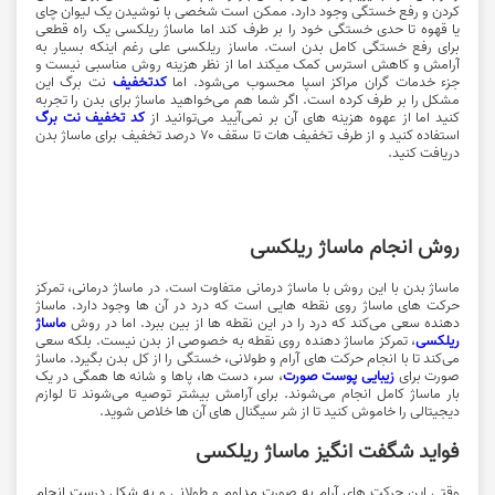
کردن و رفع خستگی وجود دارد. ممکن است شخصی با نوشیدن یک لیوان چای
یا قهوه تا حدی خستگی خود را بر طرف کند اما ماساژ ریلکسی یک راه قطعی
برای رفع خستگی کامل بدن است. ماساز ریلکسی علی رغم اینکه بسیار به
آرامش و کاهش استرس کمک میکند اما از نظر هزینه روش مناسبی نیست و
جزء خدمات گران مراکز اسپا محسوب می‌شود. اما
کدتخفیف
نت برگ این
مشکل را بر طرف کرده است. اگر شما هم می‌خواهید ماساژ برای بدن را تجربه
کنید اما از عهوه هزینه های آن بر نمی‌آیید می‌توانید از
کد تخفیف نت برگ
استفاده کنید و از طرف تخفیف هات تا سقف ۷۰ درصد تخفیف برای ماساژ بدن
دریافت کنید.
روش انجام ماساژ ریلکسی
ماساژ بدن با این روش با ماساژ درمانی متفاوت است. در ماساژ درمانی، تمرکز
حرکت های ماساژ روی نقطه‌ هایی است که درد در آن ها وجود دارد. ماساژ
دهنده سعی می‌کند که درد را در این نقطه ها از بین ببرد. اما در روش
ماساژ
ریلکسی
، تمرکز ماساژ دهنده روی نقطه به خصوصی از بدن نیست. بلکه سعی
می‌کند تا با انجام حرکت های آرام و طولانی، خستگی را از کل بدن بگیرد. ماساژ
صورت برای
زیبایی پوست صورت
، سر، دست ها، پاها و شانه ها همگی در یک
بار ماساژ کامل انجام می‌شوند. برای آرامش بیشتر توصیه می‌شوند تا لوازم
دیجیتالی را خاموش کنید تا از شر سیگنال های آن ها خلاص شوید.
فواید شگفت انگیز ماساژ ریلکسی
وقتی این حرکت های آرام به صورت مداوم و طولانی و به شکل درست انجام