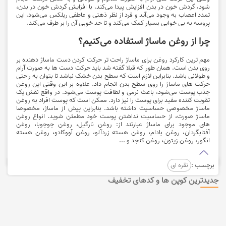
شود، گردش خون در بدن افزایش پیدا می‌کند. با افزایش گردش خون در بدن،
تمدد اعصاب به وجود می‌آید و فرد از نظر ذهتی و عاطفی ریلکس می‌شود. این
پروسه به بی خوابی بسیار کمک می‌کند و تا حد خوبی آن را بر طرف می‌کند.
چرا از روغن ماساژ استفاده می‌کنیم؟
مهم ترین کارکرد روغن برای ماساژ راحت تر حرکت کردن دست ماساژ دهنده بر
روی بدن است. همان طور که قبلا گفته شد باید حرکت دست ها به صورت آرام
و طولانی باشد. بنابراین لازم است که سطح بدن خشک نباشد تا بتوان به راحتی
حرکت های ماساژ را روی سطح بدن انجام داد. علاوه بر این وقتی این روغن
جذب پوست می‌شود، باعث نرمی و لطافت پوست می‌شود. در واقع نقش یک
تقویت کننده مفید برای پوست را نیز دارد. ممکن است که پوست افراد به روغن
ماساژ مخصوصی حساسیت داشته باشد. بنابراین پیش از ماساژ، مخصوصا
ماساژ صورت، از حساسیت نداشتن پوست خود مطمئن شوید. انواع روغن
های موجود برای ماساژ عبارتند از: روغن نارگیل، روغن جوجوبا، روغن
آفتابگردان، روغن بادام، روغن هسته زردآلو، روغن آووکادو، روغن هسته
انگور، روغن زیتون، روغن کنجد و ...
برچسب :
نقره ای
جدیدترین کوپن ها و کدهای تخفیف