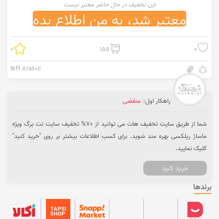
این تخفیف در حال حاضر معتبر نیست
معتبر شد، به من اطلاع بده
0
155
0
tkff.ir/a60c
راهکار اول:
منقضی
شما از طریق سایت تخفیف هات می توانید از 70% تخفیف سایت نت برگ ویژه
ماساژ ریلکسی بهره مند شوید. برای کسب اطلاعات بیشتر بر روی "خرید کنید"
کلیک نمایید.
خرید کنید
برندها