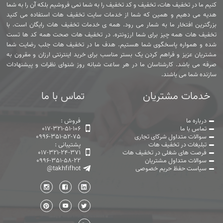
کنیم ما در تخفیف هات، تخفیف و کد تخفیف را به شما نمی فروشیم بلکه آن را به شما
هدیه می دهیم و همین که شما از خدمات سایت تخفیف هات استفاده می کنید
بزرگترین افتخار ما به شمار می رود. همه ی خدمات تخفیف هات رایگان است. با
تخفیف هات همه چیز برای شما ارزونتره. در تخفیف هات صحت همه کد ها تست
شده و همواره پاسخگوی شما هستیم. هدف ما در تخفیف هات جلب رضایت شما
مشتریان عزیز و فراهم کردن یک بستر مناسب برای خرید اینترنتی ارزان و مقرون به
صرفه می باشد. کارشناسان ما در هر ساعت شبانه روز شنوای نظرات و پیشنهادات
سازنده شما می باشند.
خدمات مشتریان
تماس با ما
درباره ما
فروش :
تماس با ما
017-321-51-106
سوالات متداول شرکای تجاری
0996-351-52-75
تبلیغات در تخفیف هات
پشتیبانی :
فرصت های شغلی در تخفیف هات
017-321-24-371
سوالات متداول مشتریان
0996-351-58-22
سیاست حفظ حریم خصوصی
@takhfifhot