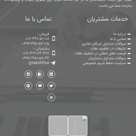
سازنده شما می باشند.
خدمات مشتریان
تماس با ما
درباره ما
فروش :
تماس با ما
017-321-51-106
سوالات متداول شرکای تجاری
0996-351-52-75
تبلیغات در تخفیف هات
پشتیبانی :
فرصت های شغلی در تخفیف هات
017-321-24-371
سوالات متداول مشتریان
0996-351-58-22
سیاست حفظ حریم خصوصی
@takhfifhot