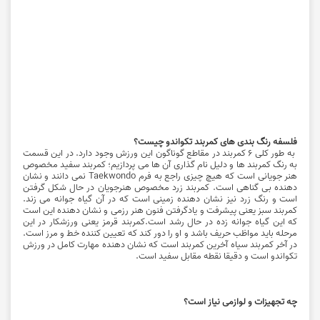
فلسفه رنگ بندی های کمربند تکواندو چیست؟
به طور کلی ۶ کمربند در مقاطع گوناگون این ورزش وجود دارد. در این قسمت
به رنگ کمربند ها و دلیل نام گذاری آن ها می پردازیم؛ کمربند سفید مخصوص
هنر جویانی است که هیچ چیزی راجع به فرم Taekwondo نمی دانند و نشان
دهنده بی گناهی است. کمربند زرد مخصوص هنرجویان در حال شکل گرفتن
است و رنگ زرد نیز نشان دهنده زمینی است که در آن گیاه جوانه می زند.
کمربند سبز یعنی پیشرفت و یادگرفتن فنون هنر رزمی و نشان دهنده این است
که این گیاه جوانه زده در حال رشد است.کمربند قرمز یعنی ورزشکار در این
مرحله باید مواظب حریف باشد و او را دور کند که تعیین کننده خط و مرز است.
در آخر کمربند سیاه آخرین کمربند است که نشان دهنده مهارت کامل در ورزش
تکواندو است و دقیقا نقطه مقابل سفید است.
چه تجهیزات و لوازمی نیاز است؟