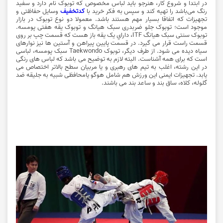
در ابتدا و شروع کار، هنرجو باید لباس مخصوص که توبوک نام دارد و سفید
رنگ می‌باشد را تهیه کند و سپس به فکر خرید با
کدتخفیف
وسایل حفاظتی و
تجهیزات که اتفاقا بسیار مهم هستند باشد. معمولا دو نوع توبوک در بازار
موجود است؛ توبوک جلو ضربدری سبک هیانگ و توبوک یقه هفتی پومسه.
توبوک سنتی سبک هيانگ ITF، داراي یک يقه باز هست که قسمت چپ بر روی
قسمت راست قرار می گيرد. در قسمت پايين پيراهن و آستين ها نيز نوارهای
سياه ديده می شود. از طرف دیگر، توبوک Taekwondo سبک پومسه، لباسی
است که برای همه آشناست. البته لازم به توضیح می باشد که لباس های رنگی
در این رشته، اغلب به تیم های رهبری و یا مربیان سطح بالاتر اختصاص می
یابد. تجهیزات ایمنی این ورزش هم شامل هوگو یامحافظی شبیه به جلیقه ضد
گلوله، کلاه، ساق بند و ساعد بند می باشند.