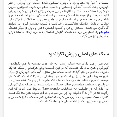
دست و " دو" به معنای راه و روش، تشکیل شده است. این ورزش از نظر
فیزیکی باعث کسب آمادگی جسمانی و تناسب اندام می شود. همچنین تمرین
در شرایط مختلف حملات و دفاع‌ها در این سبک ورزش انجام می شود. ورزش
تکواندو به غیر از موضوع آمادگی جسمانی اهداف دیگری نظیر اهداف فکری را
شامل می شود. منظور از اهداف فکری در واقع همان بهبود توانایی تمرکز فکر،
توانایی پردازش تکنیک ها،گسترش خلاقیت و قدرت تصمیم گیری در شرایط
گوناگون می باشد. مسائل روحی و کسب آرامش ذهن و روان از دیگر اهداف
تکواندو
به شمار می رود که باعث افزایش اعتماد به نفس، ایجاد انضباط فردی
و گروهی نیز می گردد.
سبک های اصلی ورزش تکواندو:
این هنر رزمی دارای سه سبک رسمی به نام های پومسه یا فرم تکواندو ،
کیورگی و هان ما دانگ هست. که در این قسمت برای هرکدام از سبک ها یک
تعریف مختصر در نظر گرفته شده است. برای مثال؛ فرم تکواندو، یکی از سبک
های معروف این هنر رزمی است و مجموعه ای از حرکات است که شامل
موقعیت های مختلف بنیادی، مشت ها و لگدهای منطقی در یک نظم معنی دار
در پاسخ به حملات مهاجمین خیالی چندگانه مرتب شده اند. سبک دیگر کیورگی
نام دارد که در حقیقت به مسابقات Taekwondo مربوط می شود. که این
رقابت ها در ۳ راند ۲ دقیقه ای اجرا می شود. و در آخر سبک هان مادانگ است
که یک سبک عمومی محسوب می شود. شکستن اشیا سخت، دفاع شخصی و
نوعی پومسه ایروبیک از شاخه های هان مادانگ است.