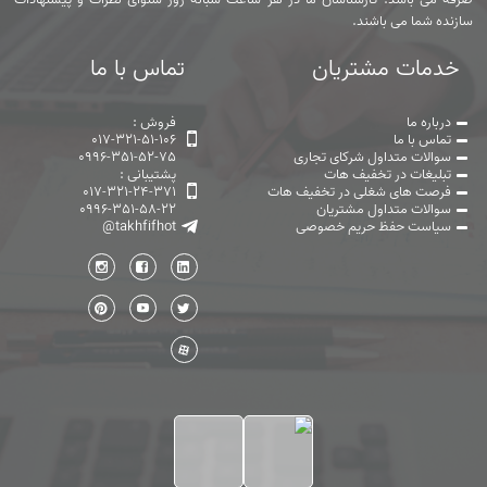
سازنده شما می باشند.
خدمات مشتریان
تماس با ما
درباره ما
فروش :
تماس با ما
017-321-51-106
سوالات متداول شرکای تجاری
0996-351-52-75
تبلیغات در تخفیف هات
پشتیبانی :
فرصت های شغلی در تخفیف هات
017-321-24-371
سوالات متداول مشتریان
0996-351-58-22
سیاست حفظ حریم خصوصی
@takhfifhot