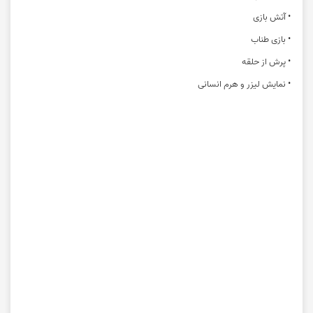
• آتش بازی
• بازی طناب
• پرش از حلقه
• نمایش لیزر و هرم انسانی