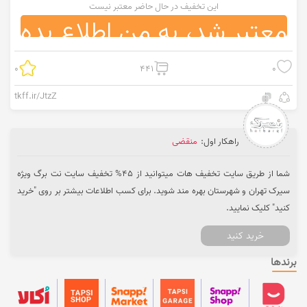
این تخفیف در حال حاضر معتبر نیست
معتبر شد، به من اطلاع بده
0
441
0
tkff.ir/JtzZ
راهکار اول:
منقضی
شما از طریق سایت تخفیف هات میتوانید از 45% تخفیف سایت نت برگ ویژه
سیرک تهران و شهرستان بهره مند شوید. برای کسب اطلاعات بیشتر بر روی "خرید
کنید" کلیک نمایید.
خرید کنید
برندها