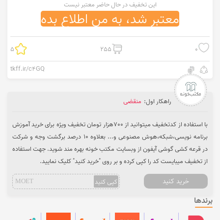
این تخفیف در حال حاضر معتبر نیست
معتبر شد، به من اطلاع بده
5
255
0
tkff.ir/c4GQ
راهکار اول:
منقضی
با استفاده از کدتخفیف میتوانید از 700هزار تومان تخفیف ویژه برای خرید آموزش
برنامه نویسی،شبکه،هوش مصنوعی و... بعلاوه 10 درصد برگشت وجه و شرکت
در قرعه کشی گوشی آیفون از وبسایت مکتب خونه بهره مند شوید. جهت استفاده
از تخفیف میبایست کد را کپی کرده و بر روی "خرید کنید" کلیک نمایید.
خرید کنید
کپی کنید
MOET
برندها