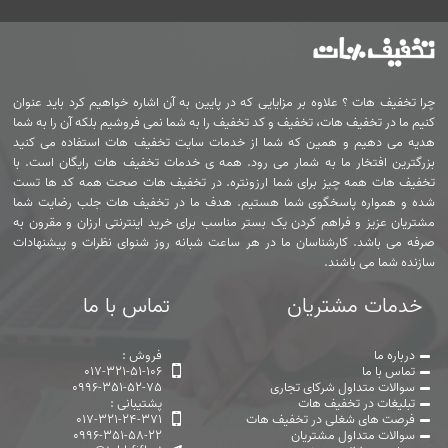
چرا تخفیف هات ؟ علاوه بر مزایایی که در پایین به آن اشاره خواهیم کرد باید عنوان
کنیم ما در تخفیف هات، تخفیف و کد تخفیف را به شما نمی فروشیم بلکه آن را به شما
هدیه می دهیم و همین که شما از خدمات سایت تخفیف هات استفاده می کنید
بزرگترین افتخار ما به شمار می رود. همه ی خدمات تخفیف هات رایگان است. با
تخفیف هات همه چیز برای شما ارزونتره. در تخفیف هات صحت همه کد ها تست
شده و همواره پاسخگوی شما هستیم. هدف ما در تخفیف هات جلب رضایت شما
مشتریان عزیز و فراهم کردن یک بستر مناسب برای خرید اینترنتی ارزان و مقرون به
صرفه می باشد. کارشناسان ما در هر ساعت شبانه روز شنوای نظرات و پیشنهادات
سازنده شما می باشند.
خدمات مشتریان
تماس با ما
درباره ما
فروش :
تماس با ما
017-321-51-106
سوالات متداول شرکای تجاری
0996-351-52-75
تبلیغات در تخفیف هات
پشتیبانی :
فرصت های شغلی در تخفیف هات
017-321-24-371
سوالات متداول مشتریان
0996-351-58-22