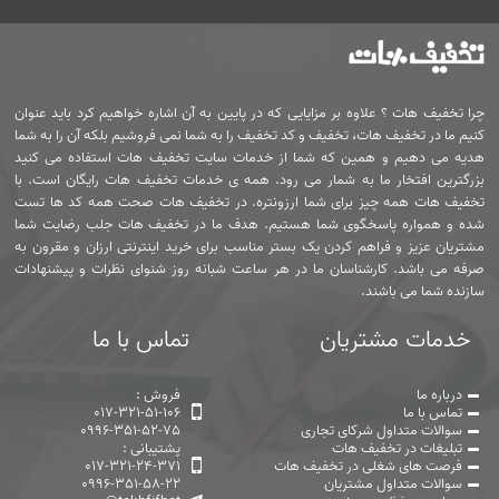
چرا تخفیف هات ؟ علاوه بر مزایایی که در پایین به آن اشاره خواهیم کرد باید عنوان
کنیم ما در تخفیف هات، تخفیف و کد تخفیف را به شما نمی فروشیم بلکه آن را به شما
هدیه می دهیم و همین که شما از خدمات سایت تخفیف هات استفاده می کنید
بزرگترین افتخار ما به شمار می رود. همه ی خدمات تخفیف هات رایگان است. با
تخفیف هات همه چیز برای شما ارزونتره. در تخفیف هات صحت همه کد ها تست
شده و همواره پاسخگوی شما هستیم. هدف ما در تخفیف هات جلب رضایت شما
مشتریان عزیز و فراهم کردن یک بستر مناسب برای خرید اینترنتی ارزان و مقرون به
صرفه می باشد. کارشناسان ما در هر ساعت شبانه روز شنوای نظرات و پیشنهادات
سازنده شما می باشند.
خدمات مشتریان
تماس با ما
درباره ما
فروش :
تماس با ما
017-321-51-106
سوالات متداول شرکای تجاری
0996-351-52-75
تبلیغات در تخفیف هات
پشتیبانی :
فرصت های شغلی در تخفیف هات
017-321-24-371
سوالات متداول مشتریان
0996-351-58-22