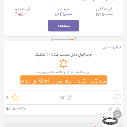
قیمت قدیم
سود شما
قیمت جدید
405,000
1,845,000
2,250,000
مشاهده
دیجی استایل
خرید انواع مدل دستبند طلا تا 0% تخفیف
این تخفیف در حال حاضر معتبر نیست
معتبر شد، به من اطلاع بده
4.2
813
0
tkff.ir/3VFW