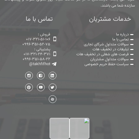
سازنده شما می باشند.
خدمات مشتریان
تماس با ما
درباره ما
فروش :
تماس با ما
017-321-51-106
سوالات متداول شرکای تجاری
0996-351-52-75
تبلیغات در تخفیف هات
پشتیبانی :
فرصت های شغلی در تخفیف هات
017-321-24-371
سوالات متداول مشتریان
0996-351-58-22
سیاست حفظ حریم خصوصی
@takhfifhot