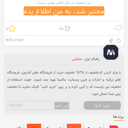
این تخفیف در حال حاضر معتبر نیست
معتبر شد، به من اطلاع بده
5
150
0
tkff.ir/nxLF
راهکار اول:
منقضی
با وارد کردن کدتخفیف از 35% تخفیف خرید از فروشگاه های آمازون، فروشگاه
های ترکیه و امارات و چین وبسایت مالتینا بهره مند شوید. جهت استفاده از
تخفیف می بایست کد را کپی کرده و بر روی "خرید کنید" کلیک نمایید تا تخفیف
برای شما اعمال شود.
خرید کنید
کپی کنید
EID2EID
برندها