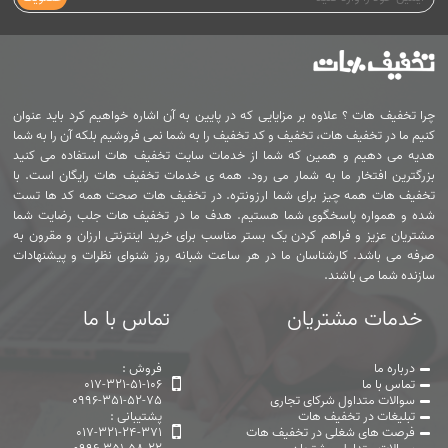
چرا تخفیف هات ؟ علاوه بر مزایایی که در پایین به آن اشاره خواهیم کرد باید عنوان
کنیم ما در تخفیف هات، تخفیف و کد تخفیف را به شما نمی فروشیم بلکه آن را به شما
هدیه می دهیم و همین که شما از خدمات سایت تخفیف هات استفاده می کنید
بزرگترین افتخار ما به شمار می رود. همه ی خدمات تخفیف هات رایگان است. با
تخفیف هات همه چیز برای شما ارزونتره. در تخفیف هات صحت همه کد ها تست
شده و همواره پاسخگوی شما هستیم. هدف ما در تخفیف هات جلب رضایت شما
مشتریان عزیز و فراهم کردن یک بستر مناسب برای خرید اینترنتی ارزان و مقرون به
صرفه می باشد. کارشناسان ما در هر ساعت شبانه روز شنوای نظرات و پیشنهادات
سازنده شما می باشند.
خدمات مشتریان
تماس با ما
درباره ما
فروش :
تماس با ما
017-321-51-106
سوالات متداول شرکای تجاری
0996-351-52-75
تبلیغات در تخفیف هات
پشتیبانی :
فرصت های شغلی در تخفیف هات
017-321-24-371