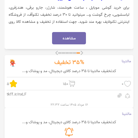
برای خرید گوشی موبایل ، ساعت هوشمند، شارژر، جارو برقی، هندزفری،
لباسشویی، چرخ گوشت و… میتوانید تا 30 درصد تخفیف تکنوآف، از فروشگاه
اینترنتی تکنولایف بهره مند شوید. جهت استفاده از تخفیف و مشاهده کالا روی
گزینه "خرید کنید" کلیک نمایید.
مشاهده
مالتینا
35%
تخفیف
کدتخفیف مالتینا تا 35 درصد کالای دیجیتال، مد و پوشاک و...
5
150
0
tkff.ir/nxLF
۱۶ مرداد ۱۴۰۵ ساعت ۲۲:۳۲
مالتینا
کدتخفیف مالتینا تا 35 درصد کالای دیجیتال، مد و پوشاک و...