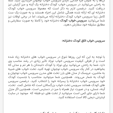
آن‌ها را به عنوان جزء جدایی ناپذیر سرویس خواب نوجوان خریداری کنید. شما
به راحتی می‌توانید در سرویس خواب کودک دخترانه یک آینه و میز آرایش نیز
دریافت کنید. درضمن لازم به ذکر است که معمولا سرویس خواب‌ کودک
دخترانه ای که ارائه شده همگی شامل این اجزاء هستند و به صورت یک ست
کامل زیبا سرویس خواب‌ کودک دخترانه ارائه می‌شوند، اما در برخی اوقات نیز
شما می‌توانید
سرویس خواب کودک
دخترانه خود را کاملا به صورت سفارشی و
مطابق سلیقه خود سفارش دهید.
سرویس خواب اتاق کودک دخترانه:
با توجه به این که این روزها تنوع در سرویس خواب های دخترانه زیاد شده
است و از طرفی کیفیت سرویس خواب نوزاد تاثیر زیادی در رشد مناسب وی
دارد. شما به راحتی می‌توانید برای نوزاد یا کودک دلبندتان با هر تم و مدلی که
بخواهید در کنار یک سرویس خواب نوجوان تهیه کنید. تخت خواب‌ های شبیه
به ماشین، عروسک از مدل های بارز تخت‌ های مدرن سرویس خواب نوجوان و
کودک به شمار می‌روند. همچنین شما میتوانید متناسب با جنسیت کودک
خود سرویس خواب دخترانه یا پسرانه خود را انتخاب کنید. درضمن سرویس
های کودک همانند سرویس تخت خواب بزرگسالان است که شامل کمد، تخت،
آینه، عسلی، و در صورت نیاز همراه با میز در دسترس است. همچنین اگر منزل
شما دارای جای کمی است میتوانید از تخت های دو طبقه که موجود در سایت
اینترنتی دیجی کالا است استفاده کنید.