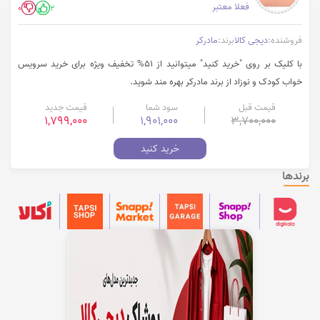
فعلا معتبر
0
2
فروشنده:
دیجی کالا
برند:
مادرکر
با کلیک بر روی "خرید کنید" میتوانید از 51% تخفیف ویژه برای خرید سرویس
خواب کودک و نوزاد از برند مادرکر بهره مند شوید.
قیمت قبل
سود شما
قیمت جدید
1,799,000
1,901,000
3,700,000
خرید کنید
برندها