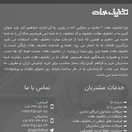
چرا تخفیف هات ؟ علاوه بر مزایایی که در پایین به آن اشاره خواهیم کرد باید عنوان
کنیم ما در تخفیف هات، تخفیف و کد تخفیف را به شما نمی فروشیم بلکه آن را به شما
هدیه می دهیم و همین که شما از خدمات سایت تخفیف هات استفاده می کنید
بزرگترین افتخار ما به شمار می رود. همه ی خدمات تخفیف هات رایگان است. با
تخفیف هات همه چیز برای شما ارزونتره. در تخفیف هات صحت همه کد ها تست
شده و همواره پاسخگوی شما هستیم. هدف ما در تخفیف هات جلب رضایت شما
مشتریان عزیز و فراهم کردن یک بستر مناسب برای خرید اینترنتی ارزان و مقرون به
صرفه می باشد. کارشناسان ما در هر ساعت شبانه روز شنوای نظرات و پیشنهادات
سازنده شما می باشند.
خدمات مشتریان
تماس با ما
درباره ما
فروش :
تماس با ما
017-321-51-106
سوالات متداول شرکای تجاری
0996-351-52-75
تبلیغات در تخفیف هات
پشتیبانی :
فرصت های شغلی در تخفیف هات
017-321-24-371
سوالات متداول مشتریان
0996-351-58-22
سیاست حفظ حریم خصوصی
@takhfifhot